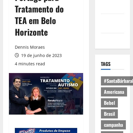
Política de
Tratamento do
Privacidade
TEA em Belo
Política de
Cookies
Horizonte
Expediente
Dennis Moraes
19 de junho de 2023
TAGS
4 minutes read
#SantaBárbara
Americana
Bebel
Brasil
campanha