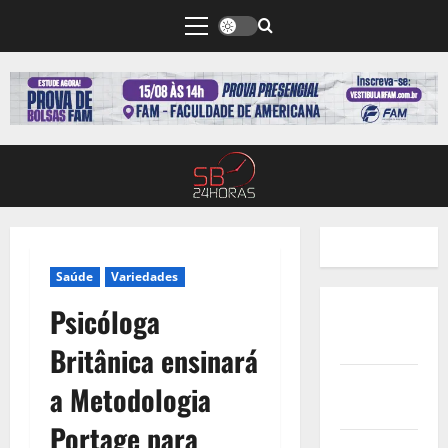
Saúde
Variedades
Psicóloga
Quem
Somos
Britânica ensinará
Termos de
a Metodologia
Uso
Portage para