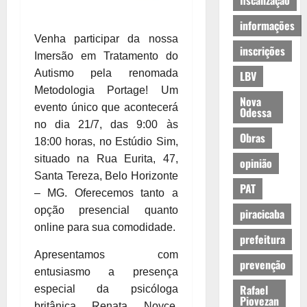
fiscalização
informações
Venha participar da nossa
inscrições
Imersão em Tratamento do
Autismo pela renomada
LBV
Metodologia Portage! Um
Nova
evento único que acontecerá
Odessa
no dia 21/7, das 9:00 às
Obras
18:00 horas, no Estúdio Sim,
situado na Rua Eurita, 47,
opinião
Santa Tereza, Belo Horizonte
PAT
– MG. Oferecemos tanto a
opção presencial quanto
piracicaba
online para sua comodidade.
prefeitura
Apresentamos com
prevenção
entusiasmo a presença
Rafael
especial da psicóloga
Piovezan
britânica Renata Noyce,