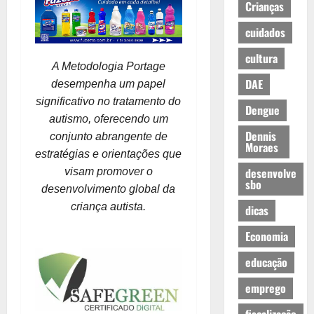
Crianças
cuidados
cultura
A Metodologia Portage
DAE
desempenha um papel
significativo no tratamento do
Dengue
autismo, oferecendo um
Dennis
conjunto abrangente de
Moraes
estratégias e orientações que
desenvolve
visam promover o
sbo
desenvolvimento global da
criança autista.
dicas
Economia
educação
emprego