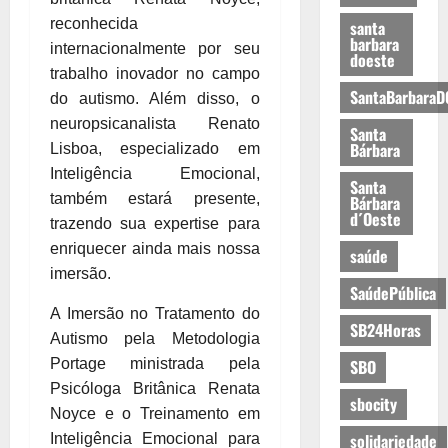
reconhecida
santa
barbara
internacionalmente por seu
doeste
trabalho inovador no campo
SantaBarbaraD
do autismo. Além disso, o
neuropsicanalista Renato
Santa
Bárbara
Lisboa, especializado em
Inteligência Emocional,
Santa
também estará presente,
Bárbara
d´Oeste
trazendo sua expertise para
enriquecer ainda mais nossa
saúde
imersão.
SaúdePública
A Imersão no Tratamento do
SB24Horas
Autismo pela Metodologia
Portage ministrada pela
SBO
Psicóloga Britânica Renata
sbocity
Noyce e o Treinamento em
solidariedade
Inteligência Emocional para