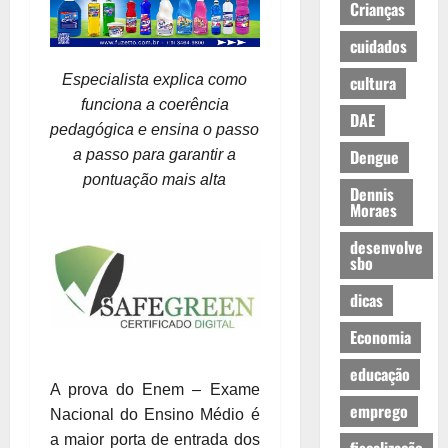
Crianças
cuidados
Especialista explica como
cultura
funciona a coerência
DAE
pedagógica e ensina o passo
Dengue
a passo para garantir a
pontuação mais alta
Dennis
Moraes
desenvolve
sbo
dicas
Economia
educação
A prova do Enem – Exame
emprego
Nacional do Ensino Médio é
a maior porta de entrada dos