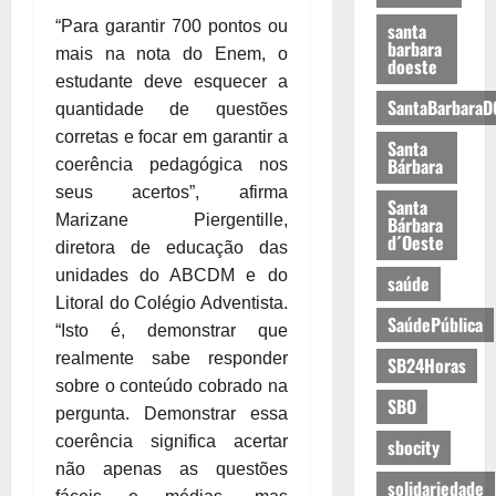
“Para garantir 700 pontos ou
santa
barbara
mais na nota do Enem, o
doeste
estudante deve esquecer a
SantaBarbaraD
quantidade de questões
corretas e focar em garantir a
Santa
Bárbara
coerência pedagógica nos
seus acertos”, afirma
Santa
Marizane Piergentille,
Bárbara
d´Oeste
diretora de educação das
unidades do ABCDM e do
saúde
Litoral do Colégio Adventista.
SaúdePública
“Isto é, demonstrar que
realmente sabe responder
SB24Horas
sobre o conteúdo cobrado na
SBO
pergunta. Demonstrar essa
coerência significa acertar
sbocity
não apenas as questões
solidariedade