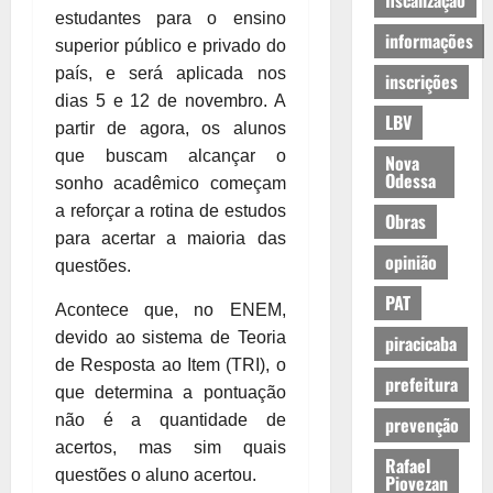
fiscalização
estudantes para o ensino
informações
superior público e privado do
país, e será aplicada nos
inscrições
dias 5 e 12 de novembro. A
LBV
partir de agora, os alunos
que buscam alcançar o
Nova
Odessa
sonho acadêmico começam
a reforçar a rotina de estudos
Obras
para acertar a maioria das
opinião
questões.
PAT
Acontece que, no ENEM,
devido ao sistema de Teoria
piracicaba
de Resposta ao Item (TRI), o
prefeitura
que determina a pontuação
não é a quantidade de
prevenção
acertos, mas sim quais
Rafael
questões o aluno acertou.
Piovezan