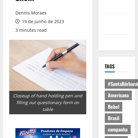
Política de
Privacidade
Dennis Moraes
Política de
19 de junho de 2023
Cookies
3 minutes read
Expediente
TAGS
#SantaBárbara
Americana
Closeup of hand holding pen and
filling out questionary form on
Bebel
table
Brasil
campanha