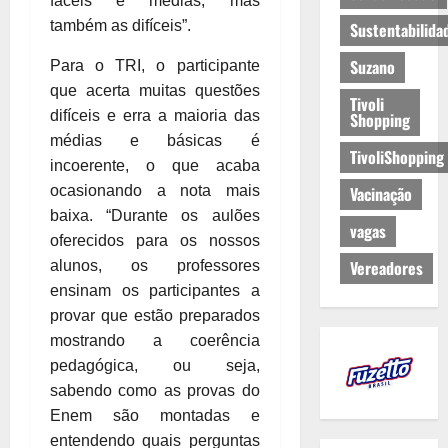
fáceis e médias, mas
também as difíceis”.
Sustentabilida
Suzano
Para o TRI, o participante
que acerta muitas questões
Tivoli
difíceis e erra a maioria das
Shopping
médias e básicas é
TivoliShopping
incoerente, o que acaba
ocasionando a nota mais
Vacinação
baixa. “Durante os aulões
vagas
oferecidos para os nossos
Vereadores
alunos, os professores
ensinam os participantes a
provar que estão preparados
mostrando a coerência
pedagógica, ou seja,
sabendo como as provas do
Enem são montadas e
entendendo quais perguntas