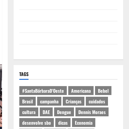
Quem Somos
Termos de Uso
Política de Privacidade
Política de Cookies
Expediente
TAGS
#SantaBárbaraD'Oeste
Americana
Bebel
Brasil
campanha
Crianças
cuidados
cultura
DAE
Dengue
Dennis Moraes
desenvolve sbo
dicas
Economia