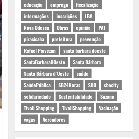
educação
emprego
fiscalização
informações
inscrições
LBV
Nova Odessa
Obras
opinião
PAT
piracicaba
prefeitura
prevenção
Rafael Piovezan
santa barbara doeste
SantaBarbaraDOeste
Santa Bárbara
Santa Bárbara d´Oeste
saúde
SaúdePública
SB24Horas
SBO
sbocity
solidariedade
Sustentabilidade
Suzano
Tivoli Shopping
TivoliShopping
Vacinação
vagas
Vereadores