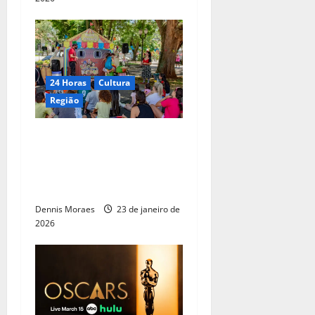
24 Horas
Cultura
Região
Kombi no Circo encerra
temporada do MovimentAr
– Férias na Praça com arte,
riso e circo sobre rodas
Dennis Moraes
23 de janeiro de
2026