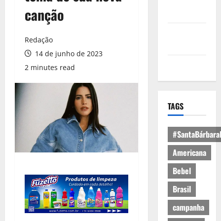
Política de
canção
Privacidade
Política de
Redação
Cookies
14 de junho de 2023
Expediente
2 minutes read
TAGS
#SantaBárbara
Americana
Bebel
Brasil
campanha