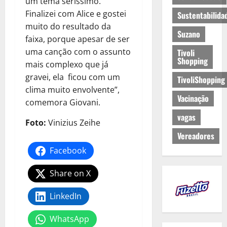
um tema seríssimo.
Finalizei com Alice e gostei
Sustentabilida
muito do resultado da
Suzano
faixa, porque apesar de ser
uma canção com o assunto
Tivoli
Shopping
mais complexo que já
gravei, ela ficou com um
TivoliShopping
clima muito envolvente”,
Vacinação
comemora Giovani.
vagas
Foto:
Vinizius Zeihe
Vereadores
Facebook
Share on X
LinkedIn
WhatsApp