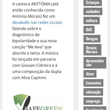
Crianças
A cantora ANTTÓNIA (até
então conhecida como
cuidados
Antonia Morais) fez um
cultura
desabafo nas redes sociais
falando sobre o
DAE
diagnóstico de
Dengue
bipolaridade e sua nova
canção “Me leva” que
Dennis
Moraes
aborda o tema. A música
foi lançada em parceria
desenvolve
sbo
com Giovani Cidreira e é
uma composição da dupla
dicas
com Alice Caymmi.
Economia
educação
emprego