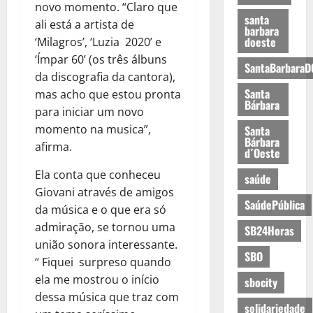
novo momento. “Claro que
santa
ali está a artista de
barbara
doeste
‘Milagros’, ‘Luzia 2020’ e
‘Ímpar 60’ (os três álbuns
SantaBarbaraD
da discografia da cantora),
Santa
mas acho que estou pronta
Bárbara
para iniciar um novo
momento na musica”,
Santa
Bárbara
afirma.
d´Oeste
Ela conta que conheceu
saúde
Giovani através de amigos
SaúdePública
da música e o que era só
admiração, se tornou uma
SB24Horas
união sonora interessante.
SBO
“ Fiquei surpreso quando
ela me mostrou o início
sbocity
dessa música que traz com
solidariedade