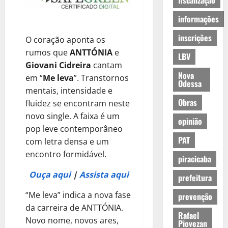
fiscalização
informações
inscrições
O coração aponta os
rumos que
ANTTÓNIA
e
LBV
Giovani Cidreira
cantam
Nova
em “
Me leva
”. Transtornos
Odessa
mentais, intensidade e
Obras
fluidez se encontram neste
novo single. A faixa é um
opinião
pop leve contemporâneo
PAT
com letra densa e um
encontro formidável.
piracicaba
Ouça aqui
|
Assista aqui
prefeitura
“Me leva” indica a nova fase
prevenção
da carreira de ANTTÓNIA.
Rafael
Novo nome, novos ares,
Piovezan