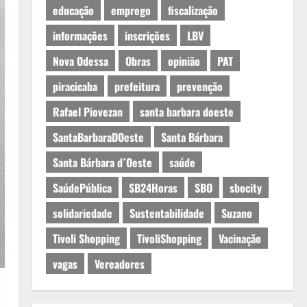
educação
emprego
fiscalização
informações
inscrições
LBV
Nova Odessa
Obras
opinião
PAT
piracicaba
prefeitura
prevenção
Rafael Piovezan
santa barbara doeste
SantaBarbaraDOeste
Santa Bárbara
Santa Bárbara d´Oeste
saúde
SaúdePública
SB24Horas
SBO
sbocity
solidariedade
Sustentabilidade
Suzano
Tivoli Shopping
TivoliShopping
Vacinação
vagas
Vereadores