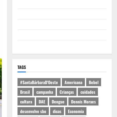
Quem Somos
Termos de Uso
Política de Privacidade
Política de Cookies
Expediente
TAGS
#SantaBárbaraD'Oeste
Americana
Bebel
Brasil
campanha
Crianças
cuidados
cultura
DAE
Dengue
Dennis Moraes
desenvolve sbo
dicas
Economia