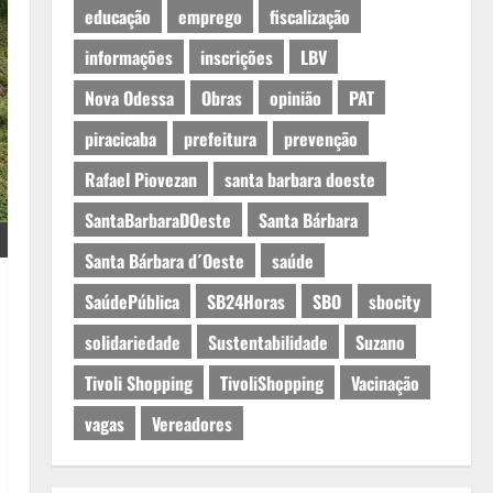
educação
emprego
fiscalização
informações
inscrições
LBV
Nova Odessa
Obras
opinião
PAT
piracicaba
prefeitura
prevenção
Rafael Piovezan
santa barbara doeste
SantaBarbaraDOeste
Santa Bárbara
Santa Bárbara d´Oeste
saúde
SaúdePública
SB24Horas
SBO
sbocity
solidariedade
Sustentabilidade
Suzano
Tivoli Shopping
TivoliShopping
Vacinação
vagas
Vereadores