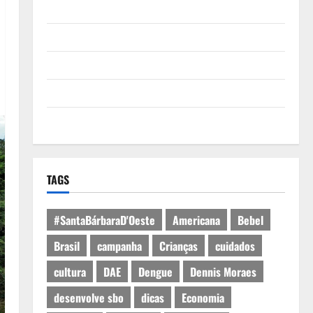
Quem Somos
Termos de Uso
Política de Privacidade
Política de Cookies
Expediente
TAGS
#SantaBárbaraD'Oeste
Americana
Bebel
Brasil
campanha
Crianças
cuidados
cultura
DAE
Dengue
Dennis Moraes
desenvolve sbo
dicas
Economia