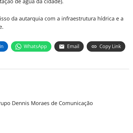
tação de água da cidade).
so da autarquia com a infraestrutura hídrica e a
e.
In
WhatsApp
Email
Copy Link
 Grupo Dennis Moraes de Comunicação