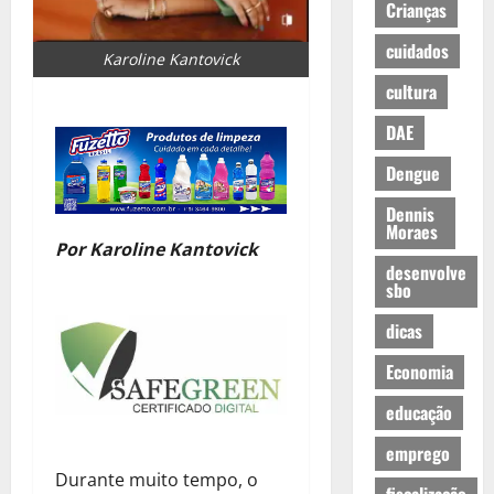
Crianças
cuidados
Karoline Kantovick
cultura
DAE
Dengue
Dennis
Moraes
Por Karoline Kantovick
desenvolve
sbo
dicas
Economia
educação
emprego
Durante muito tempo, o