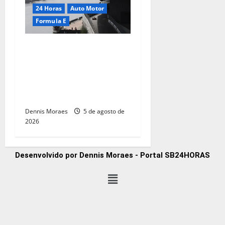
24 Horas
Auto Motor
Formula E
Fórmula E anuncia parceria
inédita com a giffgaff e
reforça compromisso com
impacto social e
sustentabilidade
Dennis Moraes
5 de agosto de
2026
Desenvolvido por Dennis Moraes - Portal SB24HORAS