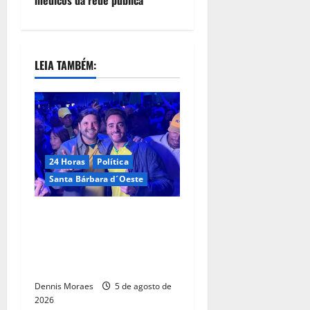
médicos da rede pública
LEIA TAMBÉM:
24 Horas
Política
Santa Bárbara d´Oeste
Com André do Prado, Felipe
Sanches amplia articulação
e consolida espaço na
direita paulista
Dennis Moraes
5 de agosto de
2026