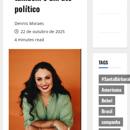
Política de
político
Privacidade
Política de
Dennis Moraes
Cookies
22 de outubro de 2025
Expediente
4 minutes read
TAGS
#SantaBárbara
Americana
Bebel
Brasil
campanha