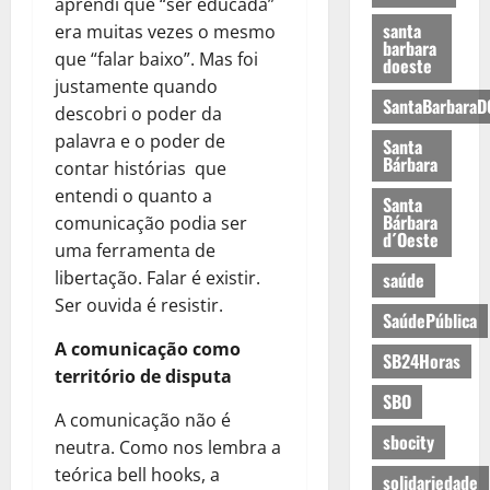
aprendi que “ser educada”
santa
era muitas vezes o mesmo
barbara
que “falar baixo”. Mas foi
doeste
justamente quando
SantaBarbaraD
descobri o poder da
palavra e o poder de
Santa
Bárbara
contar histórias que
entendi o quanto a
Santa
Bárbara
comunicação podia ser
d´Oeste
uma ferramenta de
libertação. Falar é existir.
saúde
Ser ouvida é resistir.
SaúdePública
A comunicação como
SB24Horas
território de disputa
SBO
A comunicação não é
sbocity
neutra. Como nos lembra a
teórica bell hooks, a
solidariedade