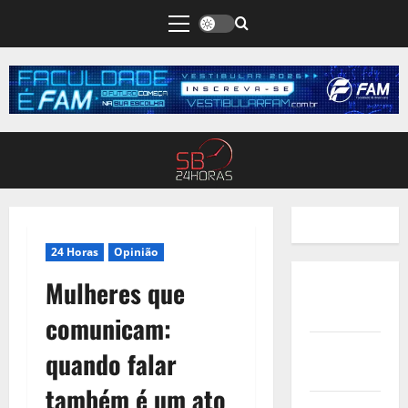
24 Horas
Opinião
Mulheres que
Quem
Somos
comunicam:
Termos de
quando falar
Uso
também é um ato