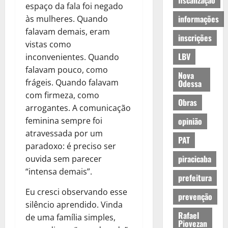
fiscalização
espaço da fala foi negado
informações
às mulheres. Quando
falavam demais, eram
inscrições
vistas como
LBV
inconvenientes. Quando
falavam pouco, como
Nova
frágeis. Quando falavam
Odessa
com firmeza, como
Obras
arrogantes. A comunicação
feminina sempre foi
opinião
atravessada por um
PAT
paradoxo: é preciso ser
piracicaba
ouvida sem parecer
“intensa demais”.
prefeitura
Eu cresci observando esse
prevenção
silêncio aprendido. Vinda
Rafael
de uma família simples,
Piovezan