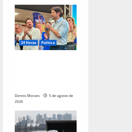
24 Horas
Política
Franco Sardelli participa de
encontro com André do
Prado e reforça articulação
política para as eleições de
2026
Dennis Moraes
5 de agosto de
2026