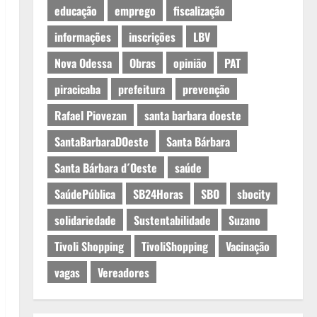
educação
emprego
fiscalização
informações
inscrições
LBV
Nova Odessa
Obras
opinião
PAT
piracicaba
prefeitura
prevenção
Rafael Piovezan
santa barbara doeste
SantaBarbaraDOeste
Santa Bárbara
Santa Bárbara d´Oeste
saúde
SaúdePública
SB24Horas
SBO
sbocity
solidariedade
Sustentabilidade
Suzano
Tivoli Shopping
TivoliShopping
Vacinação
vagas
Vereadores