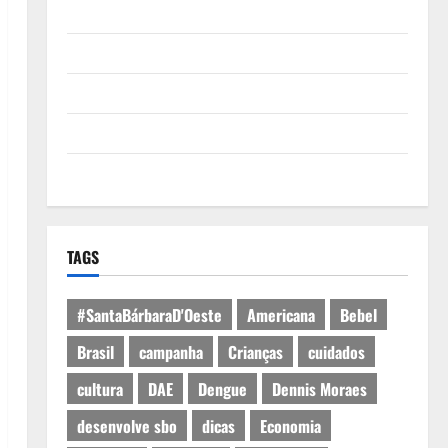
Quem Somos
Termos de Uso
Política de Privacidade
Política de Cookies
Expediente
TAGS
#SantaBárbaraD'Oeste
Americana
Bebel
Brasil
campanha
Crianças
cuidados
cultura
DAE
Dengue
Dennis Moraes
desenvolve sbo
dicas
Economia