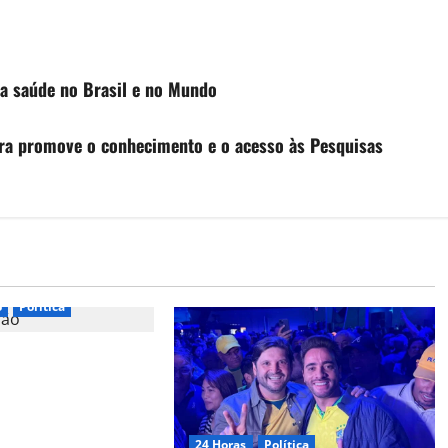
na saúde no Brasil e no Mundo
 Cura promove o conhecimento e o acesso às Pesquisas
o
Política
 é oficializada como
Democracia Cristã à
amplia cenário da
al
24 Horas
Política