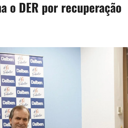
na o DER por recuperação
d