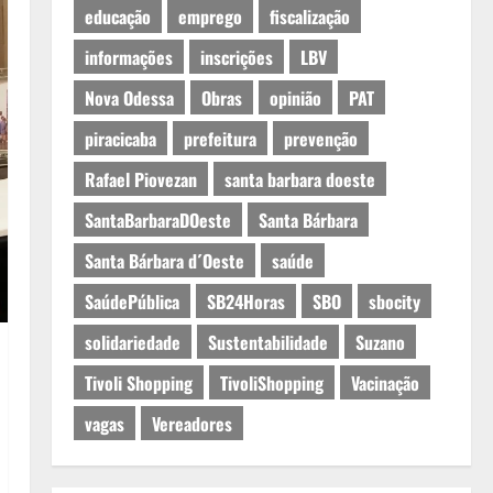
educação
emprego
fiscalização
informações
inscrições
LBV
Nova Odessa
Obras
opinião
PAT
piracicaba
prefeitura
prevenção
Rafael Piovezan
santa barbara doeste
SantaBarbaraDOeste
Santa Bárbara
Santa Bárbara d´Oeste
saúde
SaúdePública
SB24Horas
SBO
sbocity
solidariedade
Sustentabilidade
Suzano
Tivoli Shopping
TivoliShopping
Vacinação
vagas
Vereadores