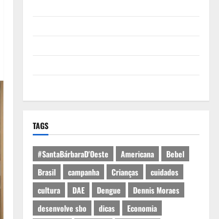
Quem Somos
Termos de Uso
Política de Privacidade
Política de Cookies
Expediente
TAGS
#SantaBárbaraD'Oeste
Americana
Bebel
Brasil
campanha
Crianças
cuidados
cultura
DAE
Dengue
Dennis Moraes
desenvolve sbo
dicas
Economia