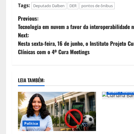
Tags:
Deputado Dalben
DER
pontos de ônibus
Previous:
Tecnologia em nuvem a favor da interoperabilidade 
Next:
Nesta sexta-feira, 16 de junho, o Instituto Projeto
Clínicas com o 4º Cura Meetings
LEIA TAMBÉM:
Brasil / Mund
Clariana Barão
candidata do 
Presidência e 
Política
disputa nacion