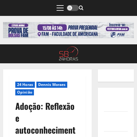
24 Horas
Dennis Moraes
Opinião
Quem
Adoção: Reflexão
Somos
e
Termos de
Uso
autoconheciment