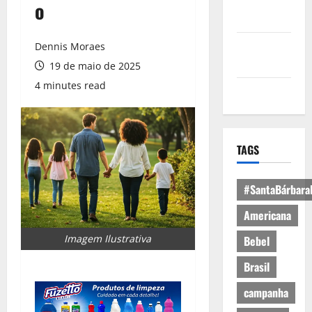
Política de
o
Privacidade
Política de
Dennis Moraes
Cookies
19 de maio de 2025
4 minutes read
Expediente
TAGS
#SantaBárbara
Americana
Imagem Ilustrativa
Bebel
Brasil
campanha