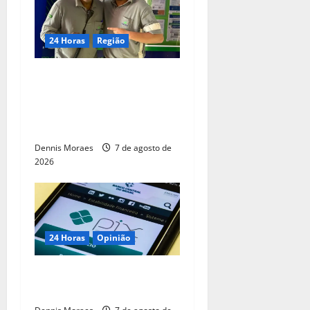
24 Horas
Região
Dia dos Pais – Pai e filho
compartilham propósito e
constroem histórias na
Suzano, em Limeira (SP)
Dennis Moraes
7 de agosto de
2026
24 Horas
Opinião
O PIX não é um pecado do
comércio exterior brasileiro