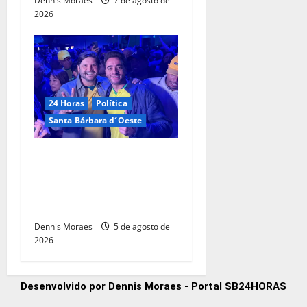
Dennis Moraes
7 de agosto de
2026
24 Horas
Política
Santa Bárbara d´Oeste
Com André do Prado, Felipe
Sanches amplia articulação
e consolida espaço na
direita paulista
Dennis Moraes
5 de agosto de
2026
Desenvolvido por Dennis Moraes - Portal SB24HORAS