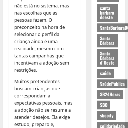
não está no sistema, mas
santa
barbara
nas escolhas que as
doeste
pessoas fazem. O
preconceito na hora de
SantaBarbaraD
selecionar o perfil da
Santa
criança ainda é uma
Bárbara
realidade, mesmo com
Santa
tantas campanhas que
Bárbara
d´Oeste
incentivam a adoção sem
restrições.
saúde
Muitos pretendentes
SaúdePública
buscam crianças que
SB24Horas
correspondam a
expectativas pessoais, mas
SBO
a adoção não se resume a
sbocity
atender desejos. Ela exige
estudo, preparo e,
solidariedade