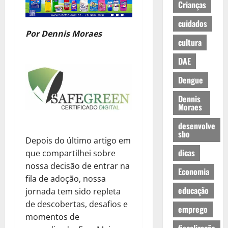
Crianças
cuidados
Por Dennis Moraes
cultura
DAE
Dengue
Dennis
Moraes
desenvolve
sbo
Depois do último artigo em
dicas
que compartilhei sobre
nossa decisão de entrar na
Economia
fila de adoção, nossa
educação
jornada tem sido repleta
de descobertas, desafios e
emprego
momentos de