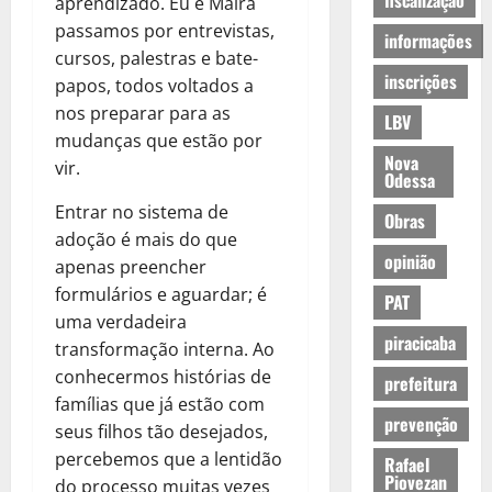
fiscalização
aprendizado. Eu e Maira
passamos por entrevistas,
informações
cursos, palestras e bate-
inscrições
papos, todos voltados a
nos preparar para as
LBV
mudanças que estão por
Nova
vir.
Odessa
Entrar no sistema de
Obras
adoção é mais do que
opinião
apenas preencher
formulários e aguardar; é
PAT
uma verdadeira
piracicaba
transformação interna. Ao
conhecermos histórias de
prefeitura
famílias que já estão com
prevenção
seus filhos tão desejados,
percebemos que a lentidão
Rafael
Piovezan
do processo muitas vezes