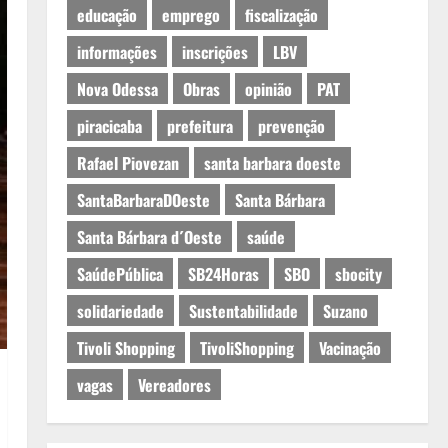
educação
emprego
fiscalização
informações
inscrições
LBV
Nova Odessa
Obras
opinião
PAT
piracicaba
prefeitura
prevenção
Rafael Piovezan
santa barbara doeste
SantaBarbaraDOeste
Santa Bárbara
Santa Bárbara d´Oeste
saúde
SaúdePública
SB24Horas
SBO
sbocity
solidariedade
Sustentabilidade
Suzano
Tivoli Shopping
TivoliShopping
Vacinação
vagas
Vereadores