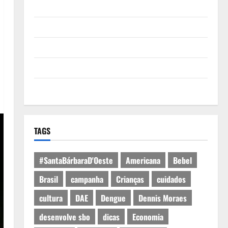
Quem Somos
Termos de Uso
Política de Privacidade
Política de Cookies
Expediente
TAGS
#SantaBárbaraD'Oeste
Americana
Bebel
Brasil
campanha
Crianças
cuidados
cultura
DAE
Dengue
Dennis Moraes
desenvolve sbo
dicas
Economia