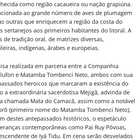
hecida como região cacaueira ou nação grapiúna.
elacionada ao grande número de aves de plumagem
as outras que enriquecem a região da costa do
ertanejos aos primeiros habitantes do litoral. A
s de tradição oral, de matrizes diversas,
leiras, indígenas, árabes e europeias.
isa realizada em parceria entre a Companhia
ixá Olufon e Matamba Tombenci Neto, ambos com sua
epassados heroicos que marcaram a existência do
a extraordinária sacerdotisa Mejigã, advinda de
o na chamada Mata do Camacã, assim como a notável
ngorô (primeiro nome do Matamba Tombenci Neto),
 destes antepassados históricos, o espetáculo
ideranças contemporâneas como Pai Ruy Póvoas,
escendente de Iyá Tidu. Em cena serão desvelados