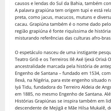
causos e lendas do Sul da Bahia, também con
A palavra grapiúna tem origem tupi e está r
preta, como jacus, macucos, mutuns e divers
cacau. Grapiúna também é o nome dado pelos s
região grapiúna é fonte riquíssima de história
misturando referências das culturas afro-brasi
O espetáculo nasceu de uma instigante pesqu
Teatro Griô e os Terreiros Ilê Axé Ijexá Or
ancestralidade marcada pela história de ant
Engenho de Santana – fundado em 1534, como 
Ilexá, na Nigéria, para este engenho situad
Iyá Tidu, fundadora do Terreiro Aldeia de A
em 1885, no mesmo Engenho de Santana. Além
Histórias Grapiúnas se inspira também em l
descendente de Mejigã e Mãe Hilsa Mukalê, d