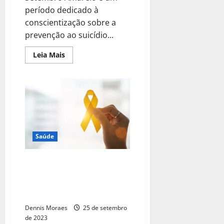
período dedicado à
conscientização sobre a
prevenção ao suicídio...
Leia Mais
Saúde
Setembro Amarelo: CRAVI
promove a palestra “Suicídio:
aspectos biopsicossociais e a
integralidade da saúde mental”
Dennis Moraes
25 de setembro
de 2023