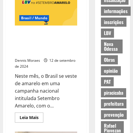
fiscalização
informações
Brasil / Mundo
inscrições
LBV
Setembro Amarelo: LBV
intensifica cuidados com a
Nova
saúde mental de crianças e
Odessa
adolescentes em todo o Brasil
Obras
Dennis Moraes
12 de setembro
de 2024
opinião
Neste mês, o Brasil se veste
PAT
de amarelo em uma
campanha nacional
piracicaba
intitulada Setembro
prefeitura
Amarelo, com o...
prevenção
Leia Mais
Rafael
Piovezan