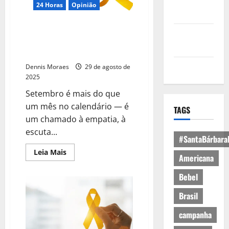
Política de
24 Horas
Opinião
Privacidade
Setembro Amarelo: um
Política de
chamado à empatia e à
Cookies
valorização da vida
Expediente
Dennis Moraes
29 de agosto de
2025
Setembro é mais do que
um mês no calendário — é
TAGS
um chamado à empatia, à
escuta...
#SantaBárbara
Leia Mais
Americana
Bebel
Brasil
campanha