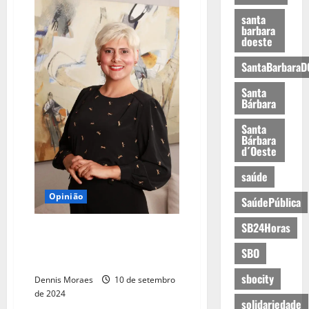
santa
barbara
doeste
SantaBarbaraD
Santa
Bárbara
Santa
Bárbara
d´Oeste
saúde
Opinião
SaúdePública
SB24Horas
Setembro Amarelo nas escolas:
prevenção começa por práticas
SBO
anti bullying
sbocity
Dennis Moraes
10 de setembro
de 2024
solidariedade