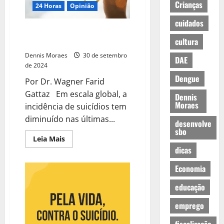
Crianças
24 Horas
Opinião
cuidados
A epidemia invisível: o aumento
cultura
alarmante do suicídio no Brasil
Dennis Moraes
30 de setembro
DAE
de 2024
Dengue
Por Dr. Wagner Farid
Gattaz Em escala global, a
Dennis
Moraes
incidência de suicídios tem
diminuído nas últimas...
desenvolve
sbo
Leia Mais
dicas
Economia
educação
emprego