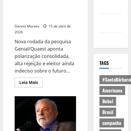
Política de
Brasil dividido: nova pesquisa
Privacidade
escancara disputa acirrada para
2026
Política de
Cookies
Dennis Moraes
15 de abril de
2026
Expediente
Nova rodada da pesquisa
Genial/Quaest aponta
polarização consolidada,
TAGS
alta rejeição e eleitor ainda
indeciso sobre o futuro...
#SantaBárbara
Leia Mais
Americana
Bebel
Brasil
campanha