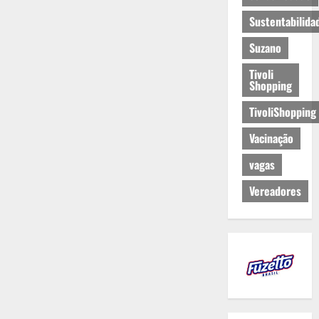
Sustentabilida
Suzano
Tivoli
Shopping
TivoliShopping
Vacinação
vagas
Vereadores