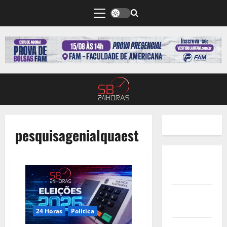
pesquisagenialquaest
Quem
Somos
Termos de
Uso
24 Horas
Política