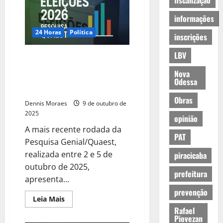
fiscalização
informações
24 Horas
Política
inscrições
LBV
Cenário eleitoral 2026:
pesquisa Quaest/Genial mostra
Nova
Lula liderando e polarização
Odessa
acirrada
Obras
Dennis Moraes
9 de outubro de
2025
opinião
A mais recente rodada da
PAT
Pesquisa Genial/Quaest,
realizada entre 2 e 5 de
piracicaba
outubro de 2025,
prefeitura
apresenta...
prevenção
Leia Mais
Rafael
Piovezan