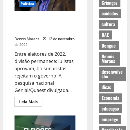
Crianças
Política
cuidados
Avaliação do governo Lula oscila
cultura
em novembro, aponta
Genial/Quaest
DAE
Dennis Moraes
12 de novembro
de 2025
Dengue
Entre eleitores de 2022,
Dennis
Moraes
divisão permanece: lulistas
aprovam, bolsonaristas
desenvolve
rejeitam o governo. A
sbo
pesquisa nacional
dicas
Genial/Quaest divulgada...
Economia
Leia Mais
educação
emprego