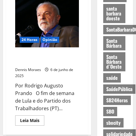
santa
barbara
doeste
SantaBarbaraD
24 Horas
Opinião
Santa
Bárbara
Lula e seu projeto de reeleição
Santa
Bárbara
em risco
d´Oeste
Dennis Moraes
6 de junho de
2025
saúde
Por Rodrigo Augusto
SaúdePública
Prando O fim de semana
SB24Horas
de Lula e do Partido dos
Trabalhadores (PT)...
SBO
Leia Mais
sbocity
solidariedade