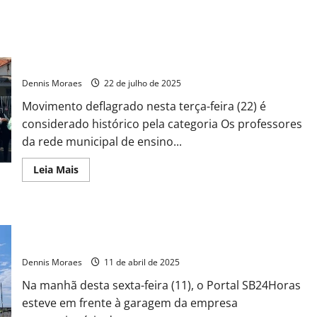
Professores da rede municipal entram em greve em Santa
Bárbara d’Oeste
Dennis Moraes
22 de julho de 2025
Movimento deflagrado nesta terça-feira (22) é
considerado histórico pela categoria Os professores
da rede municipal de ensino...
Leia Mais
Paralisação do Transporte Público em Santa Bárbara d’Oeste:
Sindicato e Prefeitura divergem sobre responsabilidades
Dennis Moraes
11 de abril de 2025
Na manhã desta sexta-feira (11), o Portal SB24Horas
esteve em frente à garagem da empresa