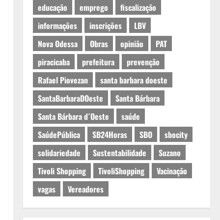
educação
emprego
fiscalização
informações
inscrições
LBV
Nova Odessa
Obras
opinião
PAT
piracicaba
prefeitura
prevenção
Rafael Piovezan
santa barbara doeste
SantaBarbaraDOeste
Santa Bárbara
Santa Bárbara d´Oeste
saúde
SaúdePública
SB24Horas
SBO
sbocity
solidariedade
Sustentabilidade
Suzano
Tivoli Shopping
TivoliShopping
Vacinação
vagas
Vereadores