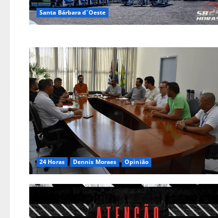
Santa Bárbara d´Oeste
24 Horas
Dennis Moraes
Opinião