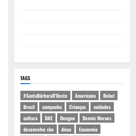
Quem Somos
Termos de Uso
Política de Privacidade
Política de Cookies
Expediente
TAGS
#SantaBárbaraD'Oeste
Americana
Bebel
Brasil
campanha
Crianças
cuidados
cultura
DAE
Dengue
Dennis Moraes
desenvolve sbo
dicas
Economia