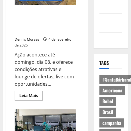
Política de
Privacidade
Liquida Tivoli movimenta o
shopping a partir de quinta-
Política de
feira com ofertas especiais e
Cookies
descontos de até 60%
Expediente
Dennis Moraes
4 de fevereiro
de 2026
Ação acontece até
domingo, dia 08, e oferece
TAGS
condições atrativas e
lounge de ofertas; live com
#SantaBárbara
oportunidades...
Americana
Leia Mais
Bebel
Brasil
campanha