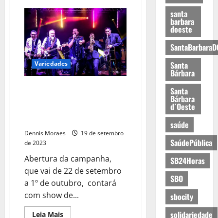
santa
barbara
doeste
SantaBarbaraD
Variedades
Santa
Bárbara
Silver Week: Pátio Limeira
Santa
Bárbara
Shopping tem semana de
d´Oeste
ofertas e atrações voltadas ao
público sênior
saúde
Dennis Moraes
19 de setembro
SaúdePública
de 2023
Abertura da campanha,
SB24Horas
que vai de 22 de setembro
SBO
a 1º de outubro, contará
com show de...
sbocity
solidariedade
Leia Mais