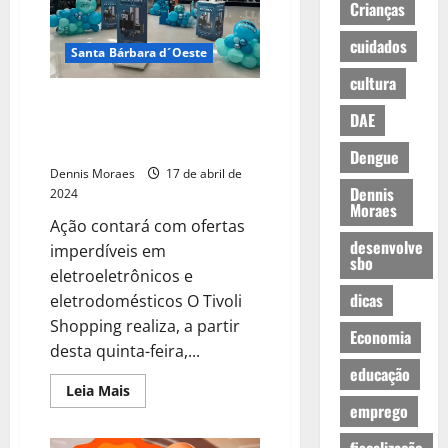
Crianças
cuidados
Santa Bárbara d´Oeste
cultura
Liquida Eletro do Tivoli
DAE
Shopping acontece a partir
desta quinta-feira, dia 18
Dengue
Dennis Moraes
17 de abril de
Dennis
2024
Moraes
Ação contará com ofertas
desenvolve
imperdíveis em
sbo
eletroeletrônicos e
dicas
eletrodomésticos O Tivoli
Shopping realiza, a partir
Economia
desta quinta-feira,...
educação
Leia Mais
emprego