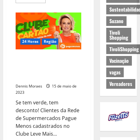
Sustentabilida
Suzano
Tivoli
Shopping
24 Horas
Região
TivoliShopping
Rede de Supermercados Pague
Vacinação
Menos apresenta campanha
Clube+Cartão com Ana Maria
vagas
Braga
Vereadores
Dennis Moraes
15 de maio de
2023
Se tem verde, tem
desconto! Clientes da Rede
de Supermercados Pague
Menos cadastrados no
Clube Leve Mais...