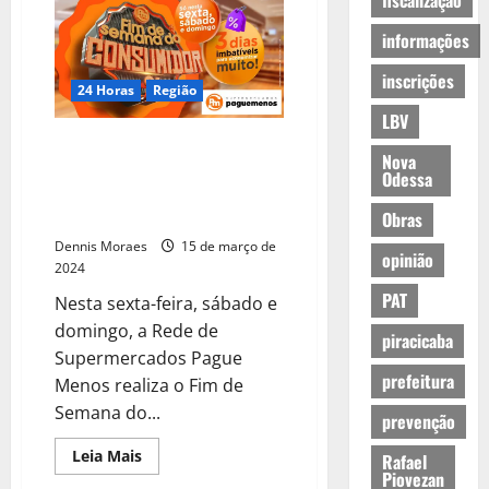
fiscalização
informações
inscrições
24 Horas
Região
LBV
Rede de Supermercados Pague
Nova
Menos terá ofertas em todas as
Odessa
lojas nos dias 15, 16 e 17 de
março
Obras
Dennis Moraes
15 de março de
opinião
2024
PAT
Nesta sexta-feira, sábado e
domingo, a Rede de
piracicaba
Supermercados Pague
prefeitura
Menos realiza o Fim de
Semana do...
prevenção
Leia Mais
Rafael
Piovezan