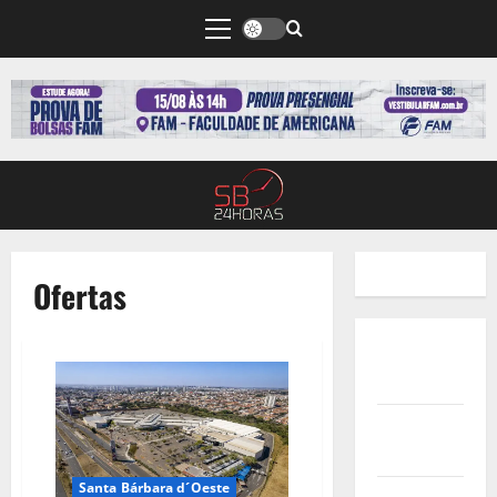
Ofertas
Quem
Somos
Termos de
Uso
Santa Bárbara d´Oeste