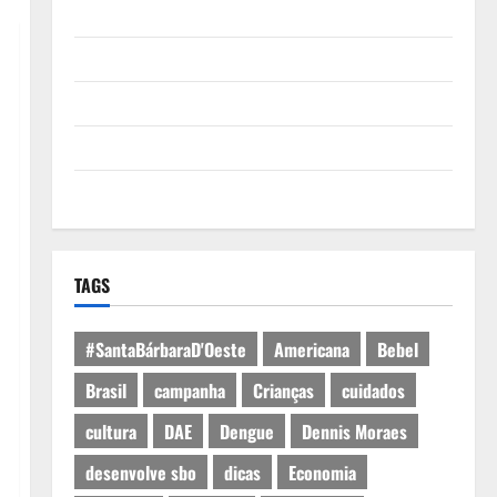
Quem Somos
Termos de Uso
Política de Privacidade
Política de Cookies
Expediente
TAGS
#SantaBárbaraD'Oeste
Americana
Bebel
Brasil
campanha
Crianças
cuidados
cultura
DAE
Dengue
Dennis Moraes
desenvolve sbo
dicas
Economia