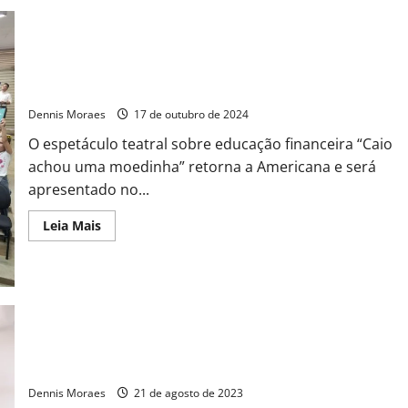
CIEP Zanaga e EMEF Milton Santos recebem espetáculo sobre
educação financeira
Dennis Moraes
17 de outubro de 2024
O espetáculo teatral sobre educação financeira “Caio
achou uma moedinha” retorna a Americana e será
apresentado no...
Leia Mais
Volta às aulas: confira como aplicar a educação financeira para
pagar a faculdade
Dennis Moraes
21 de agosto de 2023