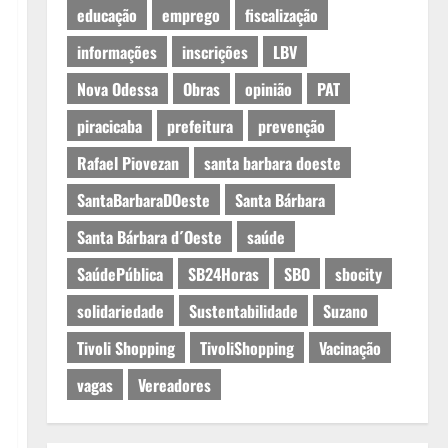
educação
emprego
fiscalização
informações
inscrições
LBV
Nova Odessa
Obras
opinião
PAT
piracicaba
prefeitura
prevenção
Rafael Piovezan
santa barbara doeste
SantaBarbaraDOeste
Santa Bárbara
Santa Bárbara d´Oeste
saúde
SaúdePública
SB24Horas
SBO
sbocity
solidariedade
Sustentabilidade
Suzano
Tivoli Shopping
TivoliShopping
Vacinação
vagas
Vereadores