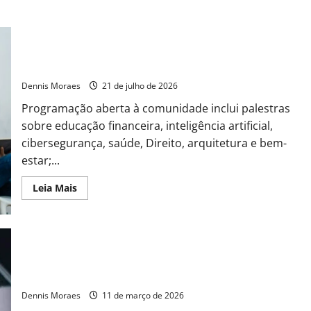
Faculdade oferece cursos gratuitos de férias em Piracicaba e
Santa Bárbara d’Oeste
Dennis Moraes
21 de julho de 2026
Programação aberta à comunidade inclui palestras
sobre educação financeira, inteligência artificial,
cibersegurança, saúde, Direito, arquitetura e bem-
estar;...
Leia Mais
Quase 60% de jovens da Geração Z investiram antes de
terem emprego
Dennis Moraes
11 de março de 2026