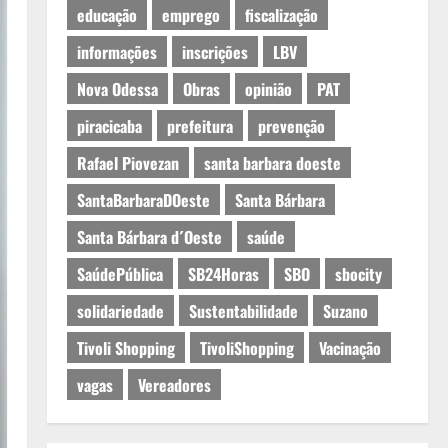
educação
emprego
fiscalização
informações
inscrições
LBV
Nova Odessa
Obras
opinião
PAT
piracicaba
prefeitura
prevenção
Rafael Piovezan
santa barbara doeste
SantaBarbaraDOeste
Santa Bárbara
Santa Bárbara d´Oeste
saúde
SaúdePública
SB24Horas
SBO
sbocity
solidariedade
Sustentabilidade
Suzano
Tivoli Shopping
TivoliShopping
Vacinação
vagas
Vereadores