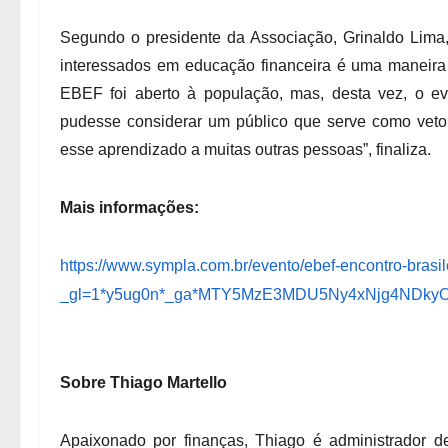
Segundo o presidente da Associação, Grinaldo Lima,
interessados em educação financeira é uma maneira 
EBEF foi aberto à população, mas, desta vez, o e
pudesse considerar um público que serve como vetor
esse aprendizado a muitas outras pessoas”, finaliza.
Mais informações:
https://www.sympla.com.br/evento/ebef-encontro-brasi
_gl=1*y5ug0n*_ga*MTY5MzE3MDU5Ny4xNjg4NDk
Sobre Thiago Martello
Apaixonado por finanças, Thiago é administrador d