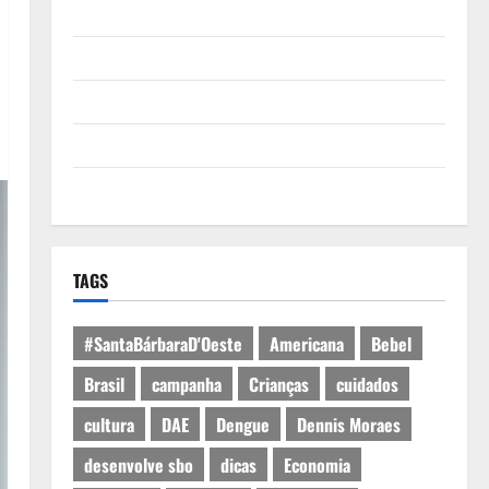
Quem Somos
Termos de Uso
Política de Privacidade
Política de Cookies
Expediente
TAGS
#SantaBárbaraD'Oeste
Americana
Bebel
Brasil
campanha
Crianças
cuidados
cultura
DAE
Dengue
Dennis Moraes
desenvolve sbo
dicas
Economia