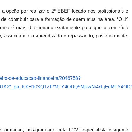
 a opção por realizar o 2º EBEF focado nos profissionais e
de contribuir para a formação de quem atua na área. “O 1º
vento é mais direcionado exatamente para que o conteúdo
, assimilando o aprendizado e repassando, posteriormente,
leiro-de-educacao-financeira/2046758?
yOTA2*_ga_KXH10SQTZF*MTY4ODQ5MjkwNi4xLjEuMTY4OD
e formação, pós-graduado pela FGV, especialista e agente