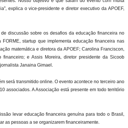
esentes. Nosso objetivo é que saiam do evento com muita
a”, explica o vice-presidente e diretor executivo da APOEF,
 de discussão sobre os desafios da educação financeira no
a FORME, startup que implementa educação financeira nas
cação matemática e diretora da APOEF; Carolina Franciscon,
o financeiro; e Assis Moreira, diretor presidente da Sicoob
jornalista Janaina Gimael.
 será transmitido online. O evento acontece no terceiro ano
0 associados. A Associação está presente em todo território
ão levar educação financeira genuína para todo o Brasil,
liar as pessoas a se organizarem financeiramente.