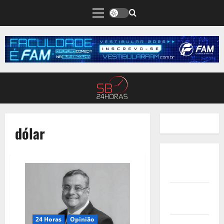
dólar
Quem
Somos
Termos de
Uso
24 Horas
Opinião