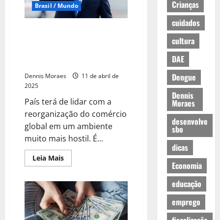
Crianças
Brasil / Mundo
cuidados
Ciesp aponta incertezas e
cultura
oportunidades para o Brasil no
cenário adverso do tarifaço de
DAE
Trump
Dengue
Dennis Moraes
11 de abril de
2025
Dennis
País terá de lidar com a
Moraes
reorganização do comércio
desenvolve
global em um ambiente
sbo
muito mais hostil. É...
dicas
Leia Mais
Economia
educação
emprego