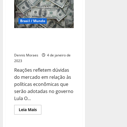
Brasil / Mundo
Alta no dólar e queda no
Ibovespa marcam primeiro dia
útil após posse de Lula
Dennis Moraes
4 de janeiro de
2023
Reações refletem dúvidas
do mercado em relação às
políticas econômicas que
serão adotadas no governo
Lula O...
Leia Mais
Política