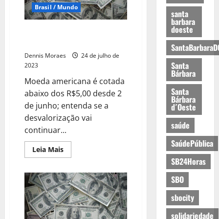
Brasil / Mundo
santa
barbara
doeste
Qual será a trajetória do dólar
no Brasil?
SantaBarbaraD
Dennis Moraes
24 de julho de
Santa
2023
Bárbara
Moeda americana é cotada
Santa
abaixo dos R$5,00 desde 2
Bárbara
de junho; entenda se a
d´Oeste
desvalorização vai
saúde
continuar...
SaúdePública
Leia Mais
SB24Horas
SBO
sbocity
solidariedade