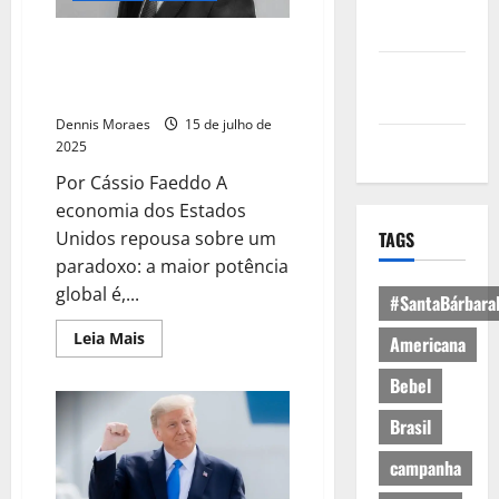
Política de
Privacidade
O dólar, os BRICS e o
bolsonarismo como peça no
Política de
xadrez geoeconômico dos EUA
Cookies
Dennis Moraes
15 de julho de
Expediente
2025
Por Cássio Faeddo A
economia dos Estados
TAGS
Unidos repousa sobre um
paradoxo: a maior potência
global é,...
#SantaBárbara
Leia Mais
Americana
Bebel
Brasil
campanha