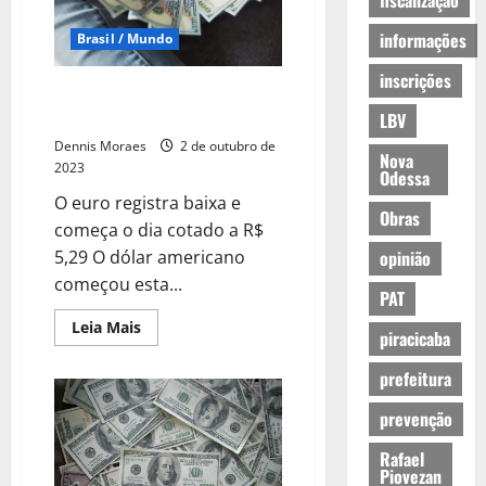
fiscalização
informações
Brasil / Mundo
inscrições
Dólar hoje: moeda inicia a
semana cotada a R$ 5,00
LBV
Dennis Moraes
2 de outubro de
Nova
2023
Odessa
O euro registra baixa e
Obras
começa o dia cotado a R$
5,29 O dólar americano
opinião
começou esta...
PAT
Leia Mais
piracicaba
prefeitura
prevenção
Rafael
Piovezan