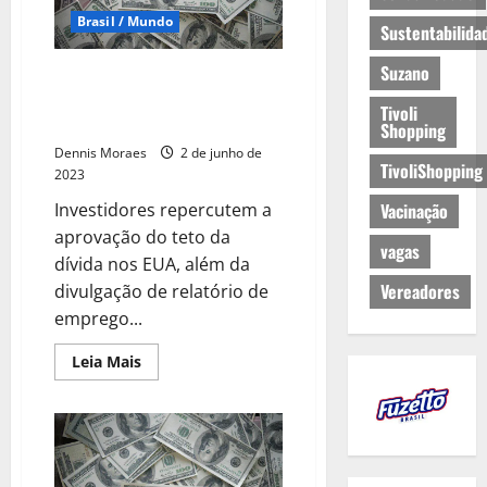
Brasil / Mundo
Sustentabilida
Suzano
Otimismo no exterior dispara
Ibovespa e derruba dólar para
Tivoli
R$4,95
Shopping
Dennis Moraes
2 de junho de
TivoliShopping
2023
Investidores repercutem a
Vacinação
aprovação do teto da
vagas
dívida nos EUA, além da
Vereadores
divulgação de relatório de
emprego...
Leia Mais