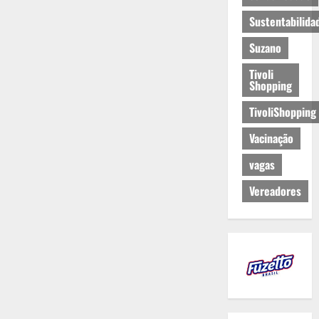
Sustentabilida
Suzano
Tivoli
Shopping
TivoliShopping
Vacinação
vagas
Vereadores