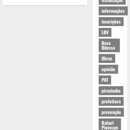
fiscalização
informações
inscrições
LBV
Nova
Odessa
Obras
opinião
PAT
piracicaba
prefeitura
prevenção
Rafael
Piovezan