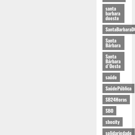
santa
barbara
doeste
SantaBarbaraD
Santa
Bárbara
Santa
Bárbara
d´Oeste
saúde
SaúdePública
SB24Horas
SBO
sbocity
solidariedade