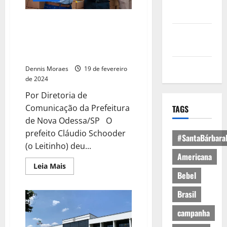
Política de
Privacidade
Prefeitura de Nova Odessa
prossegue com cronograma de
Política de
entrega de kits de material
Cookies
escolar nas creches
Expediente
Dennis Moraes
19 de fevereiro
de 2024
Por Diretoria de
Comunicação da Prefeitura
TAGS
de Nova Odessa/SP O
prefeito Cláudio Schooder
#SantaBárbara
(o Leitinho) deu...
Americana
Leia Mais
Bebel
Brasil
campanha