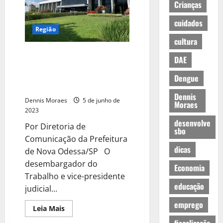
Crianças
cuidados
Região
cultura
TRT mantém decisão e manda
DAE
SSPMANO manter 70% das
‘merendeiras’ nas creches e
Dengue
escolas de Nova Odessa
Dennis
Dennis Moraes
5 de junho de
Moraes
2023
desenvolve
Por Diretoria de
sbo
Comunicação da Prefeitura
dicas
de Nova Odessa/SP O
desembargador do
Economia
Trabalho e vice-presidente
educação
judicial...
emprego
Leia Mais