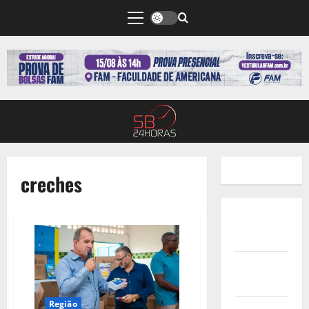
creches
Quem
Somos
Termos de
Uso
Região