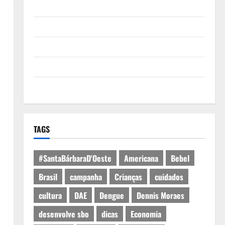
Quem Somos
Termos de Uso
Política de Privacidade
Política de Cookies
Expediente
TAGS
#SantaBárbaraD'Oeste
Americana
Bebel
Brasil
campanha
Crianças
cuidados
cultura
DAE
Dengue
Dennis Moraes
desenvolve sbo
dicas
Economia