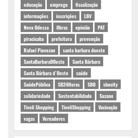
educação
emprego
fiscalização
informações
inscrições
LBV
Nova Odessa
Obras
opinião
PAT
piracicaba
prefeitura
prevenção
Rafael Piovezan
santa barbara doeste
SantaBarbaraDOeste
Santa Bárbara
Santa Bárbara d´Oeste
saúde
SaúdePública
SB24Horas
SBO
sbocity
solidariedade
Sustentabilidade
Suzano
Tivoli Shopping
TivoliShopping
Vacinação
vagas
Vereadores