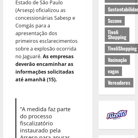
Estado de São Paulo
Sustentabilida
(Arsesp) oficializou as
concessionárias Sabesp e
Suzano
Comgás para a
Tivoli
apresentação dos
Shopping
primeiros esclarecimentos
TivoliShopping
sobre a explosão ocorrida
no Jaguaré.
As empresas
Vacinação
deverão encaminhar as
vagas
informações solicitadas
até amanhã (15).
Vereadores
“A medida faz parte
do processo
fiscalizatório
instaurado pela
Arsesp para apurar