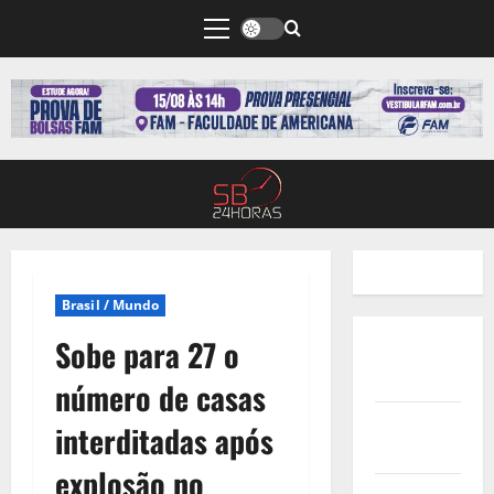
Brasil / Mundo
Sobe para 27 o
Quem
Somos
número de casas
Termos de
interditadas após
Uso
explosão no