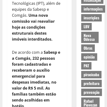
fiscalização
Tecnológicas (IPT), além de
informações
equipes da Sabesp e
Comgás.
Uma nova
inscrições
comissão vai reavaliar
LBV
hoje as condições
estruturais destes
Nova
Odessa
imóveis interditados.
Obras
De acordo com a
Sabesp e
opinião
a Comgás, 232 pessoas
foram cadastradas e
PAT
receberam o auxílio
piracicaba
emergencial para
despesas imediatas, no
prefeitura
valor de R$ 5 mil. As
prevenção
famílias também estão
sendo acolhidas em
Rafael
Piovezan
hotéis.