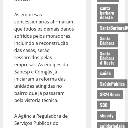
santa
barbara
As empresas
doeste
concessionárias afirmaram
SantaBarbaraD
que todos os demais danos
sofridos pelos moradores,
Santa
Bárbara
incluindo a reconstrução
das casas, serão
Santa
ressarcidos pelas
Bárbara
d´Oeste
empresas. As equipes da
Sabesp e Comgás já
saúde
iniciaram a reforma das
SaúdePública
unidades atingidas no
bairro que já passaram
SB24Horas
pela vistoria técnica.
SBO
sbocity
A Agência Reguladora de
Serviços Públicos do
solidariedade