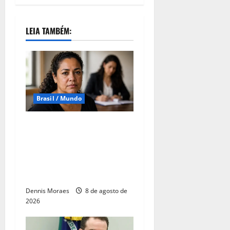
LEIA TAMBÉM:
Brasil / Mundo
Lei Maria da Penha
completa 20 anos como
marco na proteção às
mulheres, mas violência
ainda desafia o país
Dennis Moraes
8 de agosto de
2026