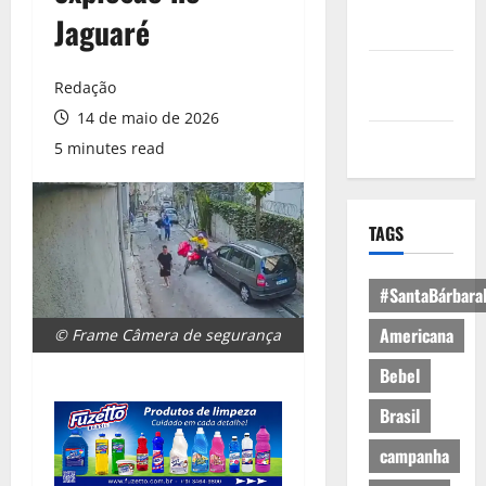
Política de
Jaguaré
Privacidade
Política de
Redação
Cookies
14 de maio de 2026
Expediente
5 minutes read
TAGS
#SantaBárbara
Americana
© Frame Câmera de segurança
Bebel
Brasil
campanha