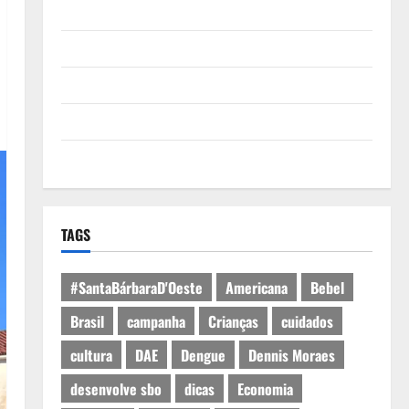
Quem Somos
Termos de Uso
Política de Privacidade
Política de Cookies
Expediente
TAGS
#SantaBárbaraD'Oeste
Americana
Bebel
Brasil
campanha
Crianças
cuidados
cultura
DAE
Dengue
Dennis Moraes
desenvolve sbo
dicas
Economia