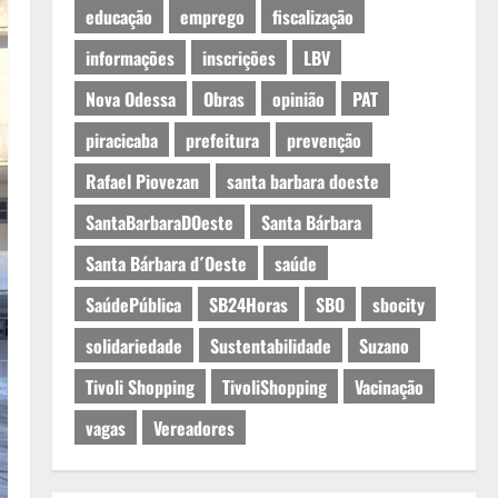
educação
emprego
fiscalização
informações
inscrições
LBV
Nova Odessa
Obras
opinião
PAT
piracicaba
prefeitura
prevenção
Rafael Piovezan
santa barbara doeste
SantaBarbaraDOeste
Santa Bárbara
Santa Bárbara d´Oeste
saúde
SaúdePública
SB24Horas
SBO
sbocity
solidariedade
Sustentabilidade
Suzano
Tivoli Shopping
TivoliShopping
Vacinação
vagas
Vereadores