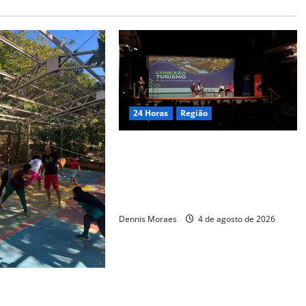
24 Horas
Região
Piracicaba tem 50 vagas gratuitas
em trilha de capacitação para
empresários do setor de
gastronomia
Dennis Moraes
4 de agosto de 2026
Suzano, Associação
a recebe ações de