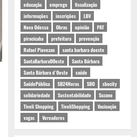
educação
emprego
fiscalização
informações
inscrições
LBV
Nova Odessa
Obras
opinião
PAT
piracicaba
prefeitura
prevenção
Rafael Piovezan
santa barbara doeste
SantaBarbaraDOeste
Santa Bárbara
Santa Bárbara d´Oeste
saúde
SaúdePública
SB24Horas
SBO
sbocity
solidariedade
Sustentabilidade
Suzano
Tivoli Shopping
TivoliShopping
Vacinação
vagas
Vereadores