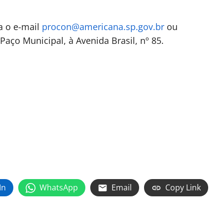
a o e-mail
procon@americana.sp.gov.br
ou
aço Municipal, à Avenida Brasil, nº 85.
In
WhatsApp
Email
Copy Link