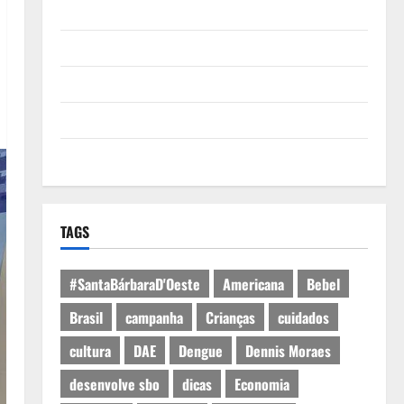
Quem Somos
Termos de Uso
Política de Privacidade
Política de Cookies
Expediente
TAGS
#SantaBárbaraD'Oeste
Americana
Bebel
Brasil
campanha
Crianças
cuidados
cultura
DAE
Dengue
Dennis Moraes
desenvolve sbo
dicas
Economia