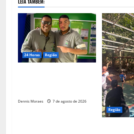
LEIA TAMBÉM:
24 Horas
Região
Dia dos Pais – Pai e filho
compartilham propósito e
constroem histórias na Suzano, em
Limeira (SP)
Dennis Moraes
7 de agosto de 2026
Região
Com apoio da 
Abadá Capoeir