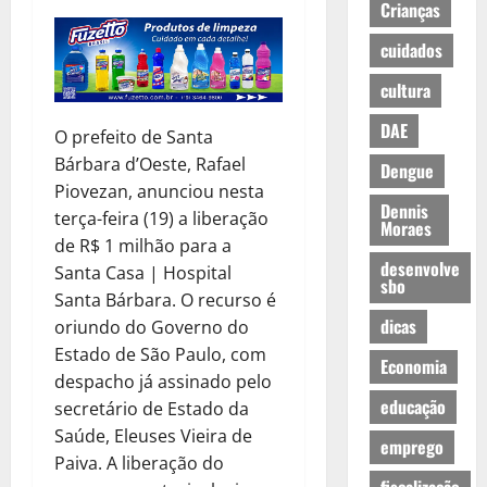
Crianças
cuidados
cultura
DAE
O prefeito de Santa
Bárbara d’Oeste, Rafael
Dengue
Piovezan, anunciou nesta
Dennis
terça-feira (19) a liberação
Moraes
de R$ 1 milhão para a
desenvolve
Santa Casa | Hospital
sbo
Santa Bárbara. O recurso é
dicas
oriundo do Governo do
Estado de São Paulo, com
Economia
despacho já assinado pelo
educação
secretário de Estado da
Saúde, Eleuses Vieira de
emprego
Paiva. A liberação do