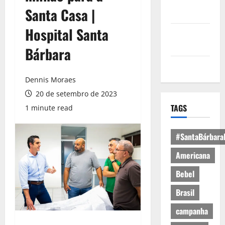
Política de
Santa Casa |
Privacidade
Hospital Santa
Política de
Cookies
Bárbara
Expediente
Dennis Moraes
20 de setembro de 2023
TAGS
1 minute read
#SantaBárbara
Americana
Bebel
Brasil
campanha