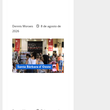
técnica e projeta economia
anual de mais de R$ 300
mil com eficiência
energética
Dennis Moraes
8 de agosto de
2026
Santa Bárbara d´Oeste
Dia dos Pais terá manhã
especial com artesanato,
gastronomia e flashback na
Estação Cultural de Santa
Bárbara