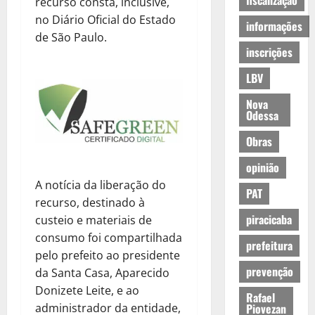
fiscalização
recurso consta, inclusive,
no Diário Oficial do Estado
informações
de São Paulo.
inscrições
LBV
Nova
Odessa
Obras
opinião
A notícia da liberação do
PAT
recurso, destinado à
piracicaba
custeio e materiais de
consumo foi compartilhada
prefeitura
pelo prefeito ao presidente
prevenção
da Santa Casa, Aparecido
Donizete Leite, e ao
Rafael
administrador da entidade,
Piovezan