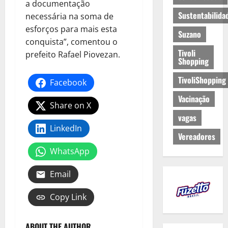
a documentação
Sustentabilida
necessária na soma de
esforços para mais esta
Suzano
conquista”, comentou o
Tivoli
prefeito Rafael Piovezan.
Shopping
TivoliShopping
Facebook
Vacinação
Share on X
vagas
LinkedIn
Vereadores
WhatsApp
Email
Copy Link
ABOUT THE AUTHOR