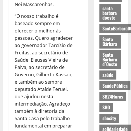
Nei Mascarenhas.
santa
barbara
“O nosso trabalho é
doeste
baseado sempre em
SantaBarbaraD
oferecer o melhor às
pessoas. Quero agradecer
Santa
Bárbara
ao governador Tarcísio de
Freitas, ao secretário de
Santa
Bárbara
Saúde, Eleuses Vieira de
d´Oeste
Paiva, ao secretário de
Governo, Gilberto Kassab,
saúde
e também ao sempre
SaúdePública
deputado Ataíde Teruel,
SB24Horas
que ajudou nesta
intermediação. Agradeço
SBO
também à diretoria da
sbocity
Santa Casa pelo trabalho
fundamental em preparar
solidariedade