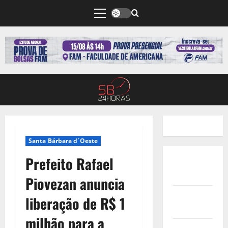
Santa Bárbara d´Oeste
Prefeito Rafael
Quem
Somos
Piovezan anuncia
Termos de
liberação de R$ 1
Uso
milhão para a