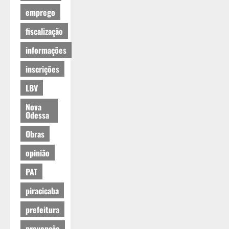
emprego
fiscalização
informações
inscrições
LBV
Nova
Odessa
Obras
opinião
PAT
piracicaba
prefeitura
prevenção