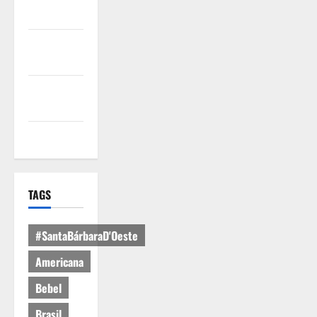
Uso
Política de
Privacidade
Política de
Cookies
Expediente
TAGS
#SantaBárbaraD'Oeste
Americana
Bebel
Brasil