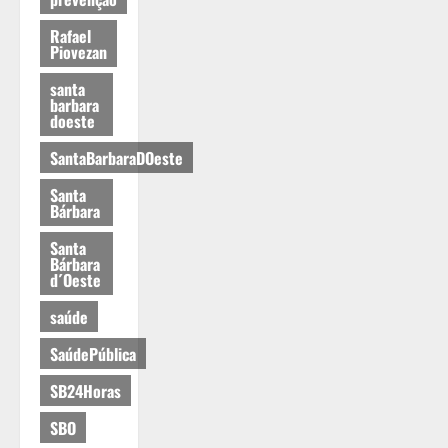
Rafael
Piovezan
santa
barbara
doeste
SantaBarbaraDOeste
Santa
Bárbara
Santa
Bárbara
d´Oeste
saúde
SaúdePública
SB24Horas
SBO