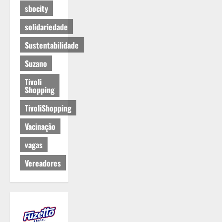
sbocity
solidariedade
Sustentabilidade
Suzano
Tivoli
Shopping
TivoliShopping
Vacinação
vagas
Vereadores