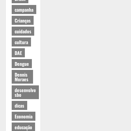
campanha
Crianças
cuidados
cultura
DAE
Dengue
Dennis
Moraes
desenvolve
sbo
dicas
Economia
educação