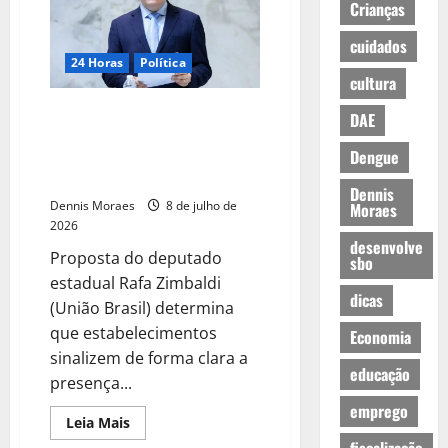
Crianças
cuidados
24 Horas
Política
cultura
Bares e restaurantes de SP
DAE
serão obrigados a indicar no
Dengue
cardápio quais alimentos podem
causar alergia
Dennis
Dennis Moraes
8 de julho de
Moraes
2026
desenvolve
Proposta do deputado
sbo
estadual Rafa Zimbaldi
dicas
(União Brasil) determina
que estabelecimentos
Economia
sinalizem de forma clara a
educação
presença...
emprego
Leia Mais