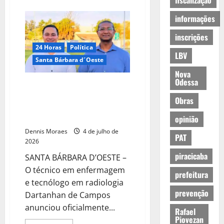
fiscalização
informações
inscrições
24 Horas
Política
LBV
Santa Bárbara d´Oeste
Nova
Odessa
Dartanhan de Campos anuncia
pré-candidatura a deputado
Obras
estadual pelo PSD e recebe
apoio de Eliel Miranda
opinião
Dennis Moraes
4 de julho de
PAT
2026
piracicaba
SANTA BÁRBARA D’OESTE –
O técnico em enfermagem
prefeitura
e tecnólogo em radiologia
prevenção
Dartanhan de Campos
anunciou oficialmente...
Rafael
Piovezan