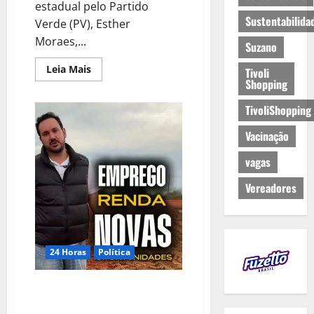
estadual pelo Partido
Sustentabilida
Verde (PV), Esther
Moraes,...
Suzano
Leia Mais
Tivoli
Shopping
TivoliShopping
Vacinação
vagas
Vereadores
24 Horas
Política
Franco Sardelli destaca novo
empreendimento em Santa