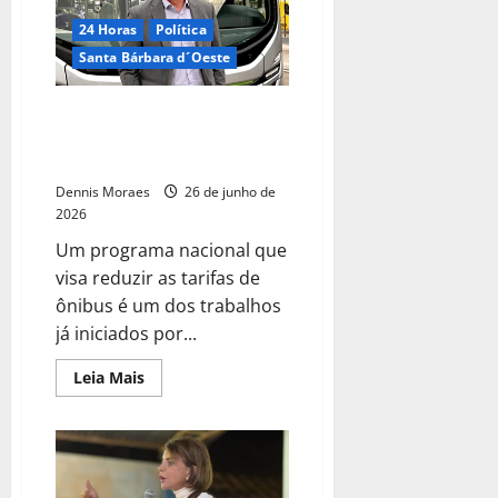
24 Horas
Política
Santa Bárbara d´Oeste
Denis Andia trabalha por um
transporte público mais
acessível
Dennis Moraes
26 de junho de
2026
Um programa nacional que
visa reduzir as tarifas de
ônibus é um dos trabalhos
já iniciados por...
Leia Mais