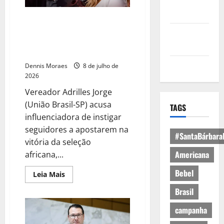
Política de
Privacidade
Ministério Público Federal pode
investigar Virginia por induzir
Política de
bet a favor de Cabo Verde em
Cookies
partida na Copa
Expediente
Dennis Moraes
8 de julho de
2026
Vereador Adrilles Jorge
(União Brasil-SP) acusa
TAGS
influenciadora de instigar
seguidores a apostarem na
#SantaBárbara
vitória da seleção
Americana
africana,...
Bebel
Leia Mais
Brasil
campanha