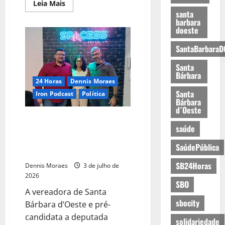
Leia Mais
santa
barbara
doeste
SantaBarbaraD
Santa
Bárbara
24 Horas
Dennis Moraes
Santa
Iron Podcast
Política
Bárbara
d´Oeste
Esther Moraes fala sobre
saúde
política, causas sociais e
representatividade no Iron
SaúdePública
Podcast
SB24Horas
Dennis Moraes
3 de julho de
2026
SBO
A vereadora de Santa
sbocity
Bárbara d’Oeste e pré-
candidata a deputada
solidariedade