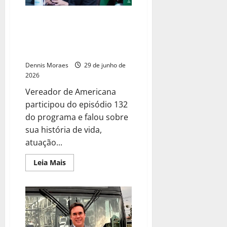
Leco Soares destaca trabalho
social, trajetória política e pré-
candidatura a deputado federal
no Iron Podcast
Dennis Moraes
29 de junho de
2026
Vereador de Americana
participou do episódio 132
do programa e falou sobre
sua história de vida,
atuação...
Leia Mais