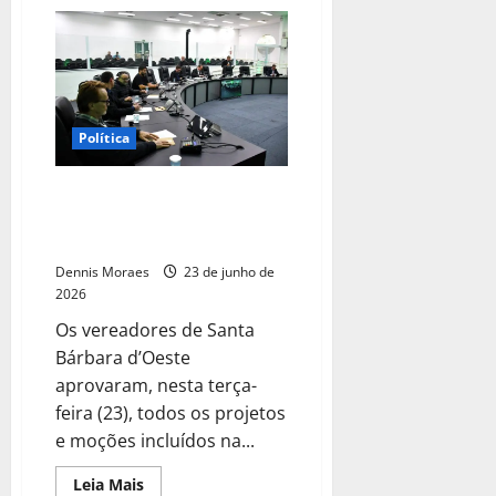
Política
Vereadores aprovam todos os
itens da pauta e três projetos
incluídos durante a sessão
Dennis Moraes
23 de junho de
2026
Os vereadores de Santa
Bárbara d’Oeste
aprovaram, nesta terça-
feira (23), todos os projetos
e moções incluídos na...
Leia Mais