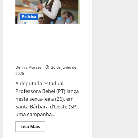
Política
Deputada Professora Bebel
lança campanha por passe livre
estudantil e defende fundo
nacional para viabilizar tarifa
zero
Dennis Moraes
26 de junho de
2026
A deputada estadual
Professora Bebel (PT) lança
nesta sexta-feira (26), em
Santa Bárbara d’Oeste (SP),
uma campanha...
Leia Mais