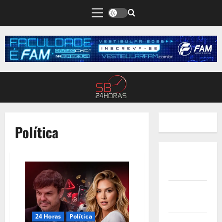
Política
Quem
Somos
Termos de
Uso
24 Horas
Política