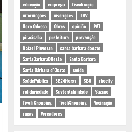
educação
emprego
fiscalização
informações
inscrições
LBV
Nova Odessa
Obras
opinião
PAT
piracicaba
prefeitura
prevenção
Rafael Piovezan
santa barbara doeste
SantaBarbaraDOeste
Santa Bárbara
Santa Bárbara d´Oeste
saúde
SaúdePública
SB24Horas
SBO
sbocity
solidariedade
Sustentabilidade
Suzano
Tivoli Shopping
TivoliShopping
Vacinação
vagas
Vereadores