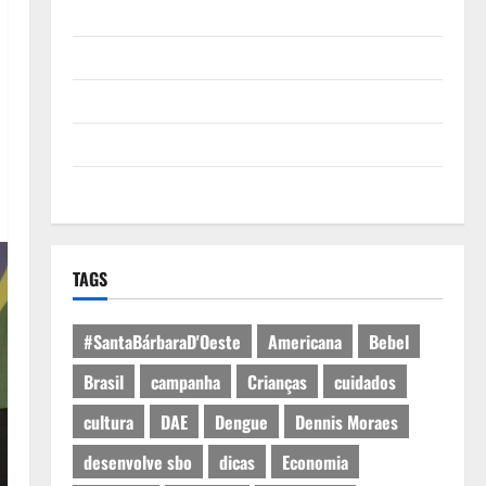
Quem Somos
Termos de Uso
Política de Privacidade
Política de Cookies
Expediente
TAGS
#SantaBárbaraD'Oeste
Americana
Bebel
Brasil
campanha
Crianças
cuidados
cultura
DAE
Dengue
Dennis Moraes
desenvolve sbo
dicas
Economia