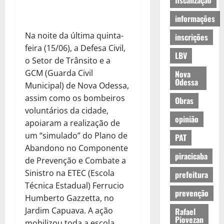
fiscalização
informações
Na noite da última quinta-
inscrições
feira (15/06), a Defesa Civil,
LBV
o Setor de Trânsito e a
GCM (Guarda Civil
Nova
Odessa
Municipal) de Nova Odessa,
assim como os bombeiros
Obras
voluntários da cidade,
opinião
apoiaram a realização de
um “simulado” do Plano de
PAT
Abandono no Componente
piracicaba
de Prevenção e Combate a
Sinistro na ETEC (Escola
prefeitura
Técnica Estadual) Ferrucio
prevenção
Humberto Gazzetta, no
Jardim Capuava. A ação
Rafael
Piovezan
mobilizou toda a escola.