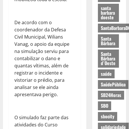
santa
barbara
doeste
De acordo com o
SantaBarbaraD
coordenador da Defesa
Civil Municipal, Wilians
Santa
Bárbara
Vanag, o apoio da equipe
na simulação serviu para
Santa
Bárbara
contabilizar o dano e
d´Oeste
quantas vítimas, além de
registrar o incidente e
saúde
vistoriar o prédio, para
SaúdePública
analisar se ele ainda
apresentava perigo.
SB24Horas
SBO
sbocity
O simulado faz parte das
atividades do Curso
solidariedade