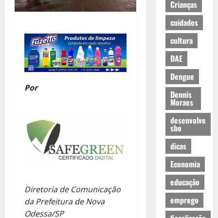
Crianças
cuidados
cultura
DAE
Dengue
Por
Dennis
Moraes
desenvolve
sbo
dicas
Economia
educação
Diretoria de Comunicação
emprego
da Prefeitura de Nova
Odessa/SP