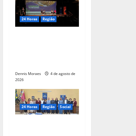
24 Horas
Região
Piracicaba tem 50 vagas
gratuitas em trilha de
capacitação para
empresários do setor de
gastronomia
Dennis Moraes
4 de agosto de
2026
24 Horas
Região
Social
Professor Gilson Alberto
Novaes toma posse no