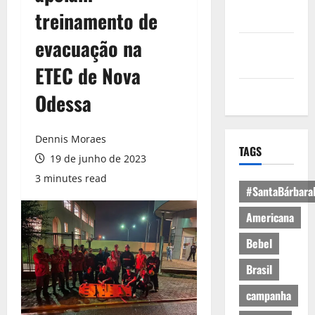
Política de
treinamento de
Privacidade
evacuação na
Política de
Cookies
ETEC de Nova
Expediente
Odessa
Dennis Moraes
TAGS
19 de junho de 2023
3 minutes read
#SantaBárbara
Americana
Bebel
Brasil
campanha