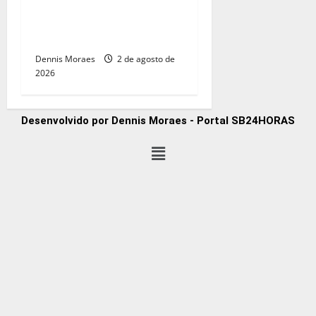
Rotary Club de Rio das
Pedras após gestão em
Santa Bárbara d’Oeste
Dennis Moraes
2 de agosto de
2026
Desenvolvido por Dennis Moraes - Portal SB24HORAS