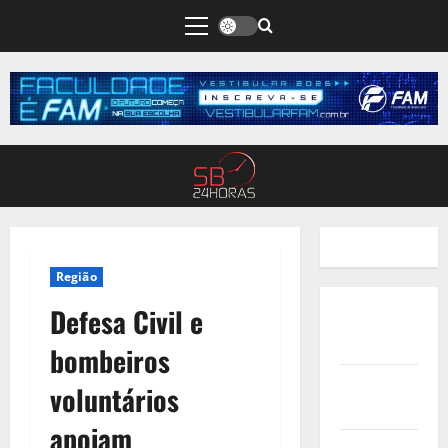
Região
Defesa Civil e
Quem
Somos
bombeiros
Termos de
voluntários
Uso
apoiam