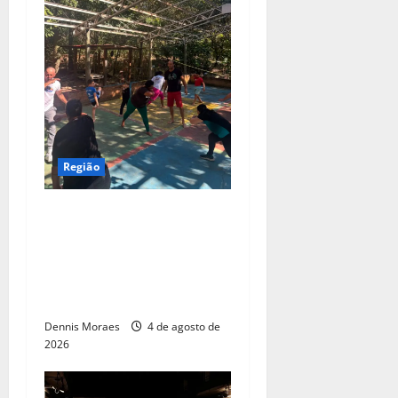
Região
Com apoio da Suzano,
Associação Abadá Capoeira
recebe ações de melhorias e
fortalece atividades sociais
em Americana
Dennis Moraes
4 de agosto de
2026