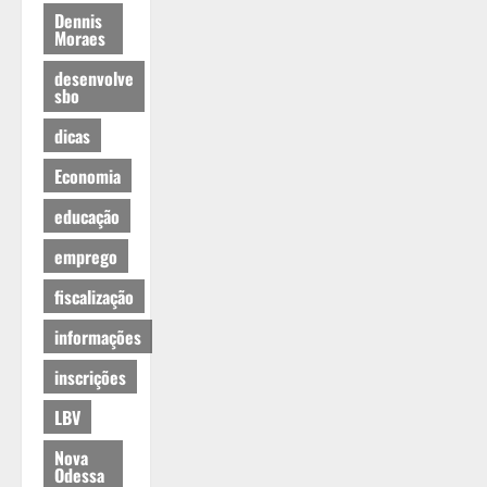
Dennis
Moraes
desenvolve
sbo
dicas
Economia
educação
emprego
fiscalização
informações
inscrições
LBV
Nova
Odessa