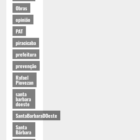
Obras
opinião
PAT
piracicaba
prefeitura
prevenção
Rafael
Piovezan
santa
barbara
doeste
SantaBarbaraDOeste
Santa
Bárbara