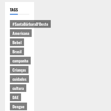
TAGS
#SantaBárbaraD'Oeste
Americana
Bebel
Brasil
campanha
Crianças
cuidados
cultura
DAE
Dengue