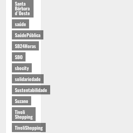
Santa
Bárbara
d´Oeste
saúde
SaúdePública
SB24Horas
SBO
sbocity
solidariedade
Sustentabilidade
Suzano
Tivoli
Shopping
TivoliShopping