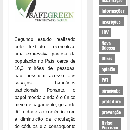
fiscalização
informações
inscrições
LBV
Segundo estudo realizado
Nova
pelo Instituto Locomotiva,
Odessa
uma expressiva parcela da
Obras
população no País, cerca de
opinião
16,3 milhões de pessoas,
não possuem acesso aos
PAT
serviços bancários
piracicaba
tradicionais. Portanto, o
papel moeda ainda é o único
prefeitura
meio de pagamento, gerando
prevenção
dificuldade ao comércio com
a diminuição da circulação
Rafael
de cédulas e a consequente
Piovezan