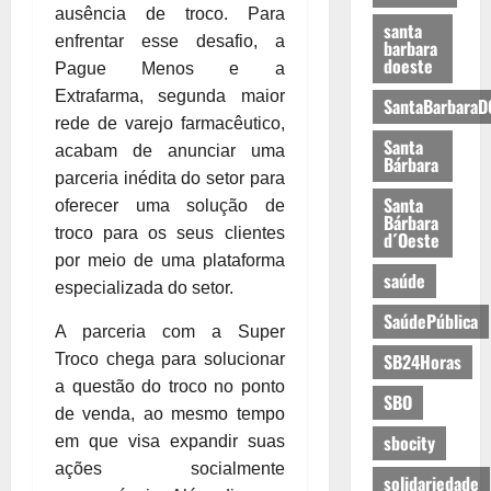
ausência de troco. Para
santa
enfrentar esse desafio, a
barbara
doeste
Pague Menos e a
Extrafarma, segunda maior
SantaBarbaraD
rede de varejo farmacêutico,
Santa
acabam de anunciar uma
Bárbara
parceria inédita do setor para
Santa
oferecer uma solução de
Bárbara
troco para os seus clientes
d´Oeste
por meio de uma plataforma
saúde
especializada do setor.
SaúdePública
A parceria com a Super
SB24Horas
Troco chega para solucionar
a questão do troco no ponto
SBO
de venda, ao mesmo tempo
sbocity
em que visa expandir suas
ações socialmente
solidariedade