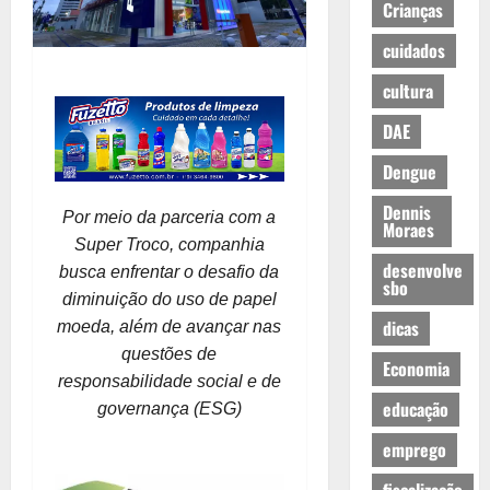
Crianças
cuidados
cultura
DAE
Dengue
Dennis
Por meio da parceria com a
Moraes
Super Troco, companhia
desenvolve
busca enfrentar o desafio da
sbo
diminuição do uso de papel
dicas
moeda, além de avançar nas
questões de
Economia
responsabilidade social e de
educação
governança (ESG)
emprego