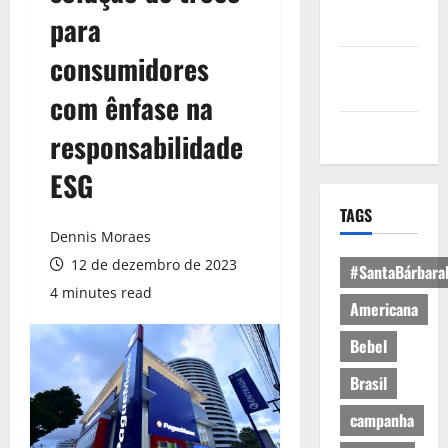
Política de
para
Privacidade
consumidores
Política de
Cookies
com ênfase na
Expediente
responsabilidade
ESG
TAGS
Dennis Moraes
12 de dezembro de 2023
#SantaBárbara
4 minutes read
Americana
Bebel
Brasil
campanha