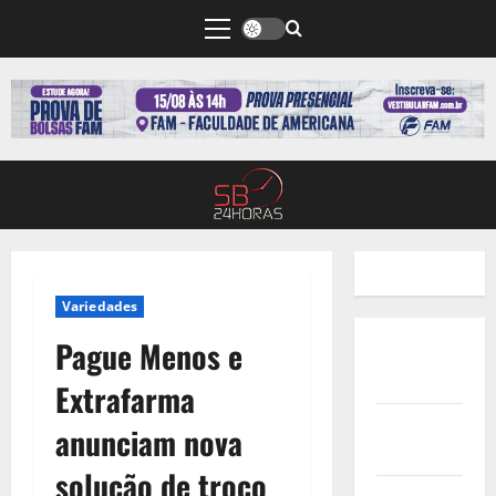
Variedades
Pague Menos e
Quem
Somos
Extrafarma
Termos de
anunciam nova
Uso
solução de troco