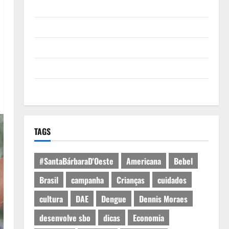
Quem Somos
Termos de Uso
Política de Privacidade
Política de Cookies
Expediente
TAGS
#SantaBárbaraD'Oeste
Americana
Bebel
Brasil
campanha
Crianças
cuidados
cultura
DAE
Dengue
Dennis Moraes
desenvolve sbo
dicas
Economia