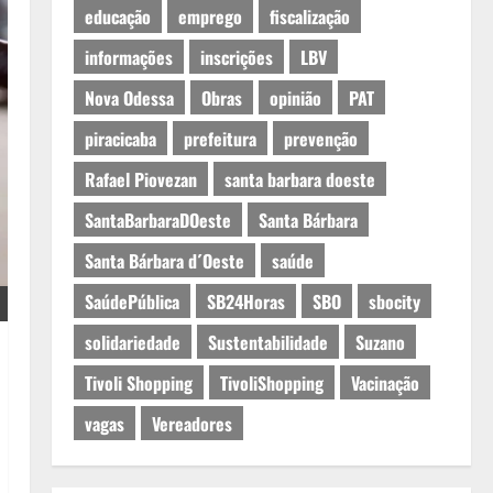
educação
emprego
fiscalização
informações
inscrições
LBV
Nova Odessa
Obras
opinião
PAT
piracicaba
prefeitura
prevenção
Rafael Piovezan
santa barbara doeste
SantaBarbaraDOeste
Santa Bárbara
Santa Bárbara d´Oeste
saúde
SaúdePública
SB24Horas
SBO
sbocity
solidariedade
Sustentabilidade
Suzano
Tivoli Shopping
TivoliShopping
Vacinação
vagas
Vereadores