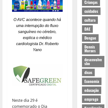
Crianças
cuidados
cultura
O AVC acontece quando há
uma interrupção do fluxo
DAE
sanguíneo no cérebro,
Dengue
explica o médico
cardiologista Dr. Roberto
Dennis
Yano
Moraes
desenvolve
sbo
dicas
Economia
educação
emprego
Neste dia 29 é
comemorado o Dia