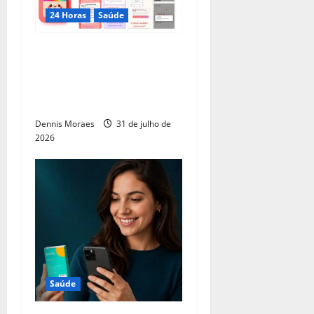
24 Horas
Saúde
App brasileiro ajuda
meninas pelo mundo a
aprender como lidar com a
menstruação e puberdade
Dennis Moraes
31 de julho de
2026
Saúde