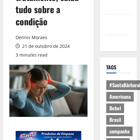
Política de
tudo sobre a
Privacidade
condição
Política de
Cookies
Dennis Moraes
Expediente
21 de outubro de 2024
3 minutes read
TAGS
#SantaBárbara
Americana
Bebel
Brasil
campanha