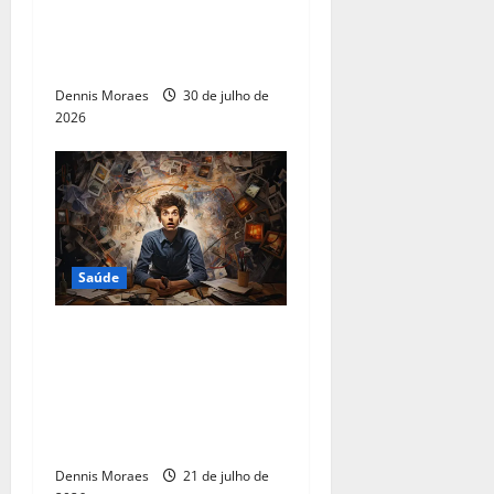
Bulário da EMS reforça
importância da prescrição
médica para o uso do Ozivy
Dennis Moraes
30 de julho de
2026
Saúde
Quase 1 em cada 2 adultos
com autismo também tem
TDAH ao longo da vida: por
que a combinação muda o
diagnóstico na fase adulta
Dennis Moraes
21 de julho de