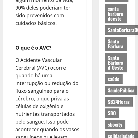
90% deles poderiam ter
santa
barbara
sido prevenidos com
doeste
cuidados básicos.
SantaBarbaraD
Santa
Bárbara
O que é o AVC?
Santa
O Acidente Vascular
Bárbara
d´Oeste
Cerebral (AVC) ocorre
quando há uma
saúde
interrupção ou redução do
SaúdePública
fluxo sanguíneo para o
cérebro, o que priva as
SB24Horas
células de oxigênio e
SBO
nutrientes transportados
pelo sangue. Isso pode
sbocity
acontecer quando os vasos
solidariedade
sanguíneos que levam