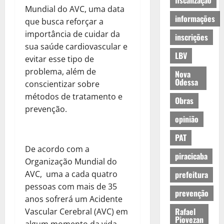
fiscalização
Mundial do AVC, uma data
informações
que busca reforçar a
importância de cuidar da
inscrições
sua saúde cardiovascular e
LBV
evitar esse tipo de
problema, além de
Nova
Odessa
conscientizar sobre
métodos de tratamento e
Obras
prevenção.
opinião
PAT
De acordo com a
piracicaba
Organização Mundial do
AVC, uma a cada quatro
prefeitura
pessoas com mais de 35
prevenção
anos sofrerá um Acidente
Rafael
Vascular Cerebral (AVC) em
Piovezan
algum momento da vida,