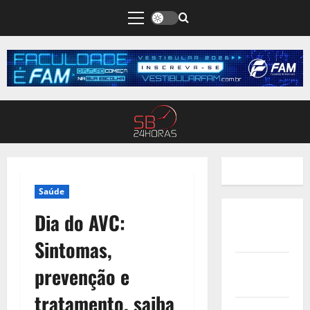
Saúde
Dia do AVC:
Quem
Somos
Sintomas,
Termos de
prevenção e
Uso
tratamento, saiba