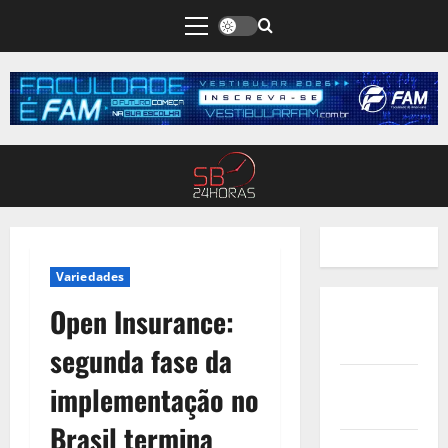
Variedades
Open Insurance:
Quem
Somos
segunda fase da
Termos de
implementação no
Uso
Brasil termina