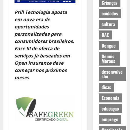
Crianças
Prill Tecnologia aposta
cuidados
em nova era de
cultura
oportunidades
personalizadas para
DAE
consumidores brasileiros.
Dengue
Fase III de oferta de
serviços já baseados em
Dennis
Moraes
Open insurance deve
começar nos próximos
desenvolve
sbo
meses
dicas
Economia
educação
emprego