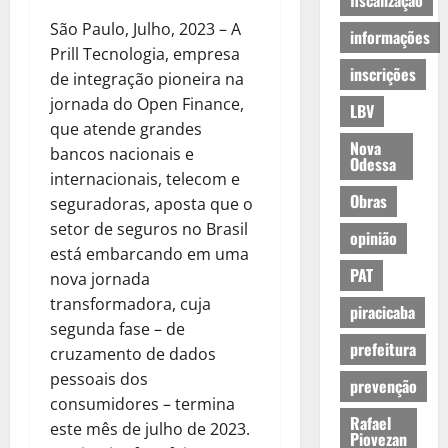
fiscalização
São Paulo, Julho, 2023 – A
informações
Prill Tecnologia, empresa
inscrições
de integração pioneira na
jornada do Open Finance,
LBV
que atende grandes
Nova
bancos nacionais e
Odessa
internacionais, telecom e
Obras
seguradoras, aposta que o
setor de seguros no Brasil
opinião
está embarcando em uma
PAT
nova jornada
transformadora, cuja
piracicaba
segunda fase – de
prefeitura
cruzamento de dados
pessoais dos
prevenção
consumidores – termina
Rafael
este mês de julho de 2023.
Piovezan