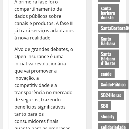
A primeira fase foi o
santa
compartilhamento de
barbara
dados públicos sobre
doeste
canais e produtos. A fase III
SantaBarbaraD
já trará serviços adaptados
à nova realidade.
Santa
Bárbara
Alvo de grandes debates, o
Santa
Open Insurance é uma
Bárbara
d´Oeste
iniciativa revolucionária
que vai promover a
saúde
inovação, a
SaúdePública
competitividade e a
transparência no mercado
SB24Horas
de seguros, trazendo
SBO
benefícios significativos
tanto para os
sbocity
consumidores finais
solidariedade
quanto para as empresas