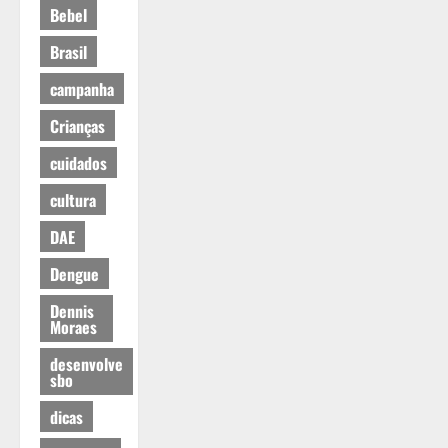
Bebel
Brasil
campanha
Crianças
cuidados
cultura
DAE
Dengue
Dennis
Moraes
desenvolve
sbo
dicas