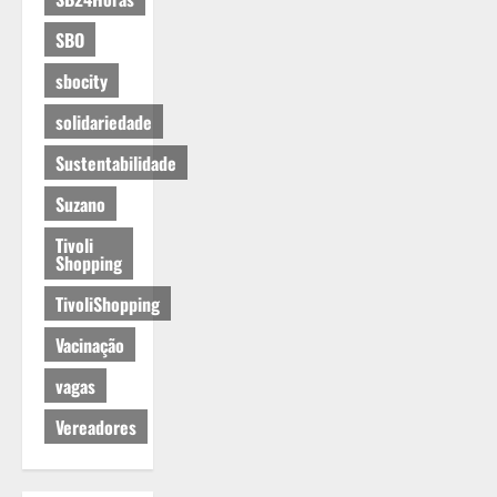
SBO
sbocity
solidariedade
Sustentabilidade
Suzano
Tivoli
Shopping
TivoliShopping
Vacinação
vagas
Vereadores