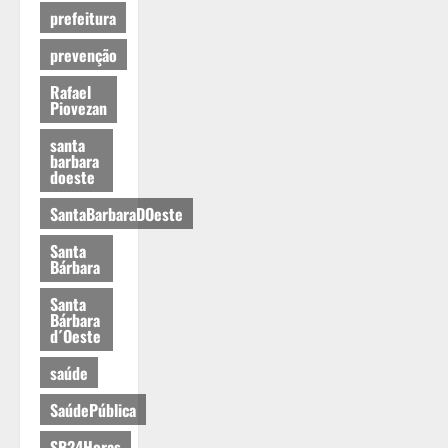
prefeitura
prevenção
Rafael
Piovezan
santa
barbara
doeste
SantaBarbaraDOeste
Santa
Bárbara
Santa
Bárbara
d´Oeste
saúde
SaúdePública
SB24Horas