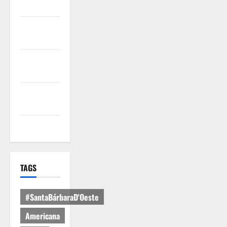
Somos
Termos de
Uso
Política de
Privacidade
Política de
Cookies
Expediente
TAGS
#SantaBárbaraD'Oeste
Americana