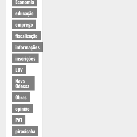
Economia
educação
emprego
fiscalização
informações
inscrições
LBV
Nova
Odessa
Obras
opinião
PAT
piracicaba