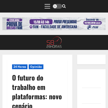
24 Horas
Opinião
O futuro do
Quem
Somos
trabalho em
Termos de
plataformas: novo
Uso
cenário