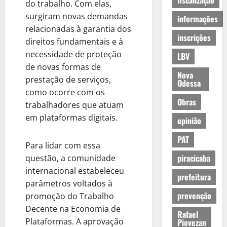
fiscalização
do trabalho. Com elas,
surgiram novas demandas
informações
relacionadas à garantia dos
inscrições
direitos fundamentais e à
necessidade de proteção
LBV
de novas formas de
Nova
prestação de serviços,
Odessa
como ocorre com os
Obras
trabalhadores que atuam
em plataformas digitais.
opinião
PAT
Para lidar com essa
piracicaba
questão, a comunidade
internacional estabeleceu
prefeitura
parâmetros voltados à
prevenção
promoção do Trabalho
Decente na Economia de
Rafael
Plataformas. A aprovação
Piovezan