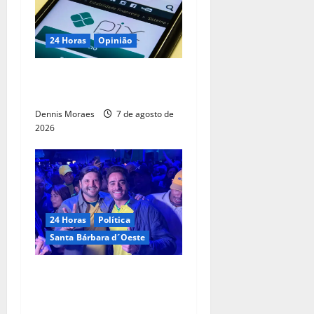
24 Horas
Opinião
O PIX não é um pecado do
comércio exterior brasileiro
Dennis Moraes
7 de agosto de
2026
24 Horas
Política
Santa Bárbara d´Oeste
Com André do Prado, Felipe
Sanches amplia articulação
e consolida espaço na