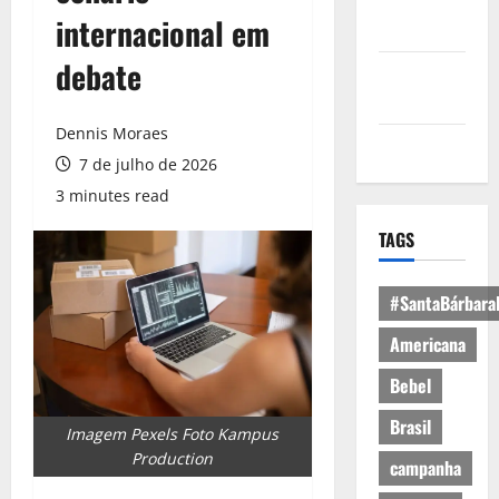
Política de
internacional em
Privacidade
debate
Política de
Cookies
Dennis Moraes
Expediente
7 de julho de 2026
3 minutes read
TAGS
#SantaBárbara
Americana
Bebel
Brasil
Imagem Pexels Foto Kampus
Production
campanha