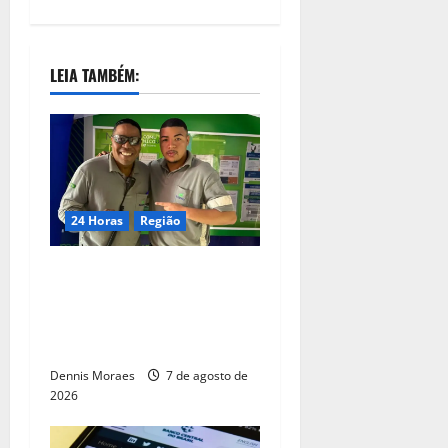
LEIA TAMBÉM:
24 Horas
Região
Dia dos Pais – Pai e filho
compartilham propósito e
constroem histórias na
Suzano, em Limeira (SP)
Dennis Moraes
7 de agosto de
2026