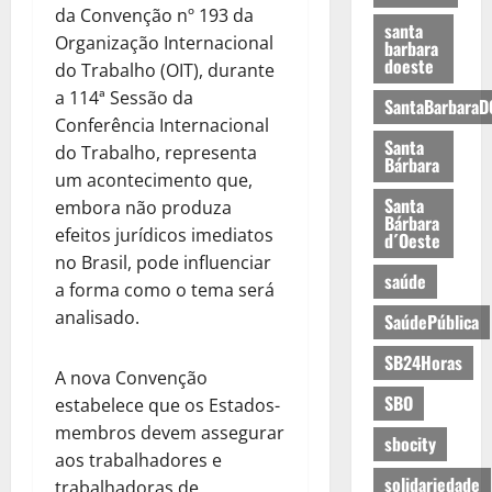
da Convenção nº 193 da
santa
Organização Internacional
barbara
doeste
do Trabalho (OIT), durante
a 114ª Sessão da
SantaBarbaraD
Conferência Internacional
Santa
do Trabalho, representa
Bárbara
um acontecimento que,
Santa
embora não produza
Bárbara
efeitos jurídicos imediatos
d´Oeste
no Brasil, pode influenciar
saúde
a forma como o tema será
analisado.
SaúdePública
SB24Horas
A nova Convenção
SBO
estabelece que os Estados-
membros devem assegurar
sbocity
aos trabalhadores e
solidariedade
trabalhadoras de