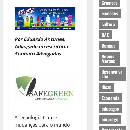
Crianças
cuidados
cultura
DAE
Por Eduardo Antunes,
Dengue
Advogado no escritório
Stamato Advogados
Dennis
Moraes
desenvolve
sbo
dicas
Economia
educação
A tecnologia trouxe
emprego
mudanças para o mundo