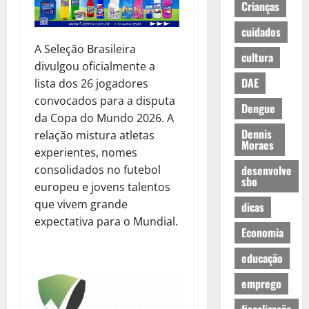
Crianças
cuidados
A Seleção Brasileira
cultura
divulgou oficialmente a
DAE
lista dos 26 jogadores
convocados para a disputa
Dengue
da Copa do Mundo 2026. A
Dennis
relação mistura atletas
Moraes
experientes, nomes
consolidados no futebol
desenvolve
sbo
europeu e jovens talentos
que vivem grande
dicas
expectativa para o Mundial.
Economia
educação
emprego