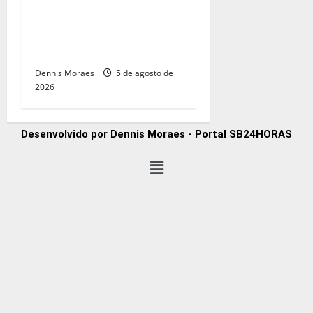
Com André do Prado, Felipe
Sanches amplia articulação
e consolida espaço na
direita paulista
Dennis Moraes
5 de agosto de
2026
Desenvolvido por Dennis Moraes - Portal SB24HORAS