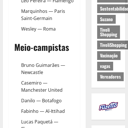
Léo Pereira — Flamengo
Sustentabilida
Marquinhos — Paris
Saint-Germain
Suzano
Wesley — Roma
Tivoli
Shopping
Meio-campistas
TivoliShopping
Vacinação
Bruno Guimarães —
vagas
Newcastle
Vereadores
Casemiro —
Manchester United
Danilo — Botafogo
Fabinho — Al-Ittihad
Lucas Paquetá —