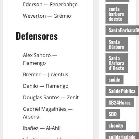
Ederson — Fenerbahçe
santa
barbara
Weverton — Grêmio
doeste
SantaBarbaraD
Defensores
Santa
Bárbara
Alex Sandro —
Santa
Bárbara
Flamengo
d´Oeste
Bremer — Juventus
saúde
Danilo — Flamengo
SaúdePública
Douglas Santos — Zenit
SB24Horas
Gabriel Magalhães —
SBO
Arsenal
sbocity
Ibañez — Al-Ahli
solidariedade