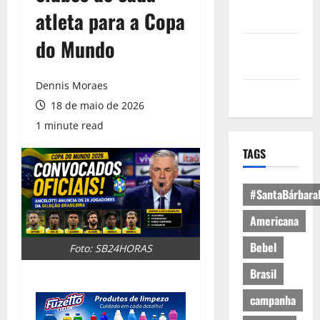
Política de
atleta para a Copa
Privacidade
do Mundo
Política de
Cookies
Dennis Moraes
Expediente
18 de maio de 2026
1 minute read
TAGS
#SantaBárbara
Americana
Bebel
Foto: SB24HORAS
Brasil
campanha