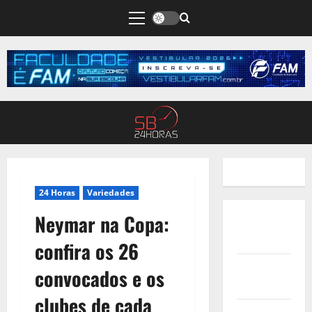
24 Horas
Variedades
Neymar na Copa:
Quem
Somos
confira os 26
Termos de
convocados e os
Uso
clubes de cada