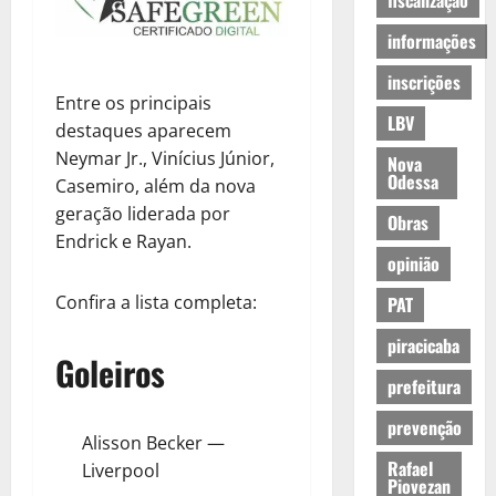
fiscalização
informações
inscrições
Entre os principais
LBV
destaques aparecem
Neymar Jr., Vinícius Júnior,
Nova
Odessa
Casemiro, além da nova
geração liderada por
Obras
Endrick e Rayan.
opinião
Confira a lista completa:
PAT
piracicaba
Goleiros
prefeitura
prevenção
Alisson Becker —
Rafael
Liverpool
Piovezan