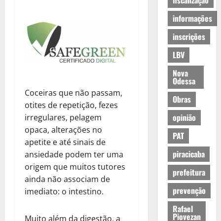
fiscalização
informações
inscrições
LBV
Nova
Odessa
Coceiras que não passam,
Obras
otites de repetição, fezes
opinião
irregulares, pelagem
opaca, alterações no
PAT
apetite e até sinais de
piracicaba
ansiedade podem ter uma
origem que muitos tutores
prefeitura
ainda não associam de
prevenção
imediato: o intestino.
Rafael
Piovezan
Muito além da digestão, a