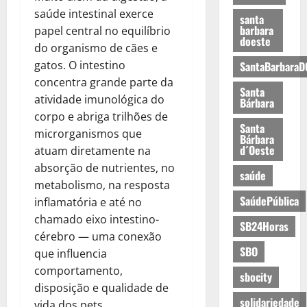
saúde intestinal exerce
santa
barbara
papel central no equilíbrio
doeste
do organismo de cães e
gatos. O intestino
SantaBarbaraD
concentra grande parte da
Santa
atividade imunológica do
Bárbara
corpo e abriga trilhões de
Santa
microrganismos que
Bárbara
d´Oeste
atuam diretamente na
absorção de nutrientes, no
saúde
metabolismo, na resposta
SaúdePública
inflamatória e até no
chamado eixo intestino-
SB24Horas
cérebro — uma conexão
SBO
que influencia
comportamento,
sbocity
disposição e qualidade de
solidariedade
vida dos pets.