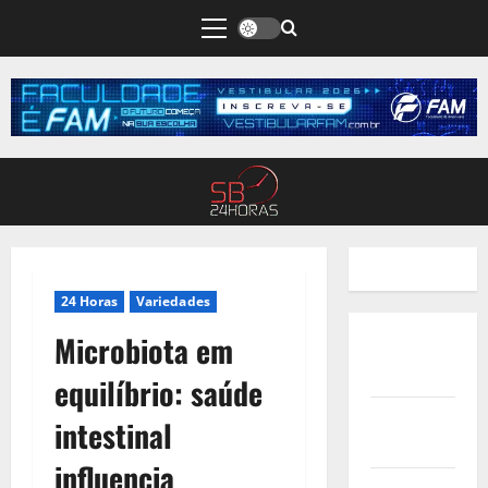
24 Horas
Variedades
Microbiota em
Quem
Somos
equilíbrio: saúde
Termos de
intestinal
Uso
influencia