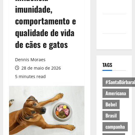
Política de
imunidade,
Privacidade
comportamento e
Política de
Cookies
qualidade de vida
Expediente
de cães e gatos
Dennis Moraes
TAGS
28 de maio de 2026
5 minutes read
#SantaBárbara
Americana
Bebel
Brasil
campanha