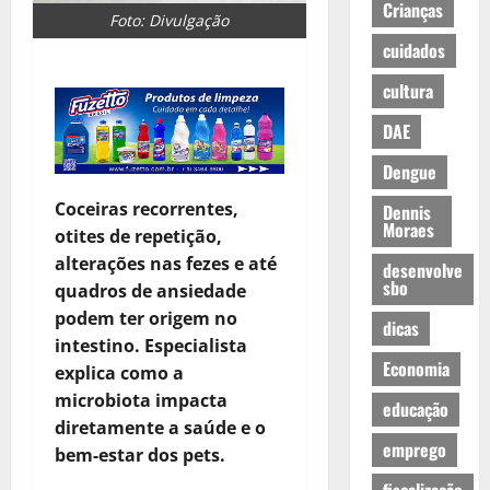
Crianças
Foto: Divulgação
cuidados
cultura
DAE
Dengue
Coceiras recorrentes,
Dennis
Moraes
otites de repetição,
alterações nas fezes e até
desenvolve
sbo
quadros de ansiedade
podem ter origem no
dicas
intestino. Especialista
Economia
explica como a
microbiota impacta
educação
diretamente a saúde e o
emprego
bem-estar dos pets.