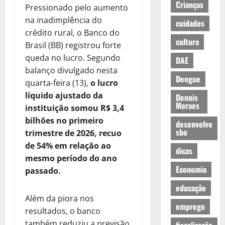
Crianças
Pressionado pelo aumento
na inadimplência do
cuidados
crédito rural, o Banco do
cultura
Brasil (BB) registrou forte
queda no lucro. Segundo
DAE
balanço divulgado nesta
Dengue
quarta-feira (13),
o lucro
líquido ajustado da
Dennis
Moraes
instituição somou R$ 3,4
bilhões no primeiro
desenvolve
sbo
trimestre de 2026, recuo
de 54% em relação ao
dicas
mesmo período do ano
Economia
passado.
educação
Além da piora nos
emprego
resultados, o banco
também reduziu a previsão