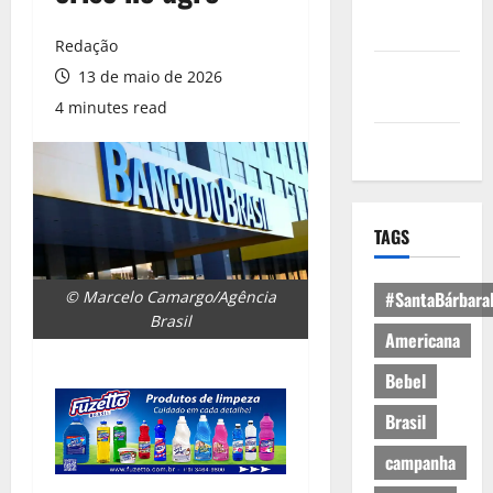
Política de
Privacidade
Redação
Política de
13 de maio de 2026
Cookies
4 minutes read
Expediente
TAGS
© Marcelo Camargo/Agência
#SantaBárbara
Brasil
Americana
Bebel
Brasil
campanha