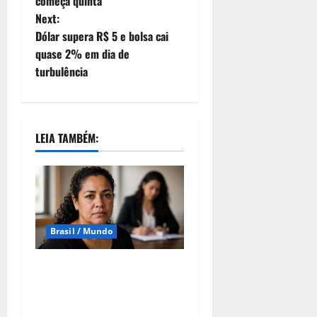
começa quinta
Next:
Dólar supera R$ 5 e bolsa cai
quase 2% em dia de
turbulência
LEIA TAMBÉM:
Brasil / Mundo
Lei Maria da Penha
completa 20 anos como
marco na proteção às