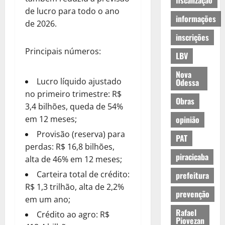
fiscalização
de lucro para todo o ano
informações
de 2026.
inscrições
Principais números:
LBV
Nova
Lucro líquido ajustado
Odessa
no primeiro trimestre: R$
Obras
3,4 bilhões, queda de 54%
em 12 meses;
opinião
Provisão (reserva) para
PAT
perdas: R$ 16,8 bilhões,
piracicaba
alta de 46% em 12 meses;
Carteira total de crédito:
prefeitura
R$ 1,3 trilhão, alta de 2,2%
prevenção
em um ano;
Rafael
Crédito ao agro: R$
Piovezan