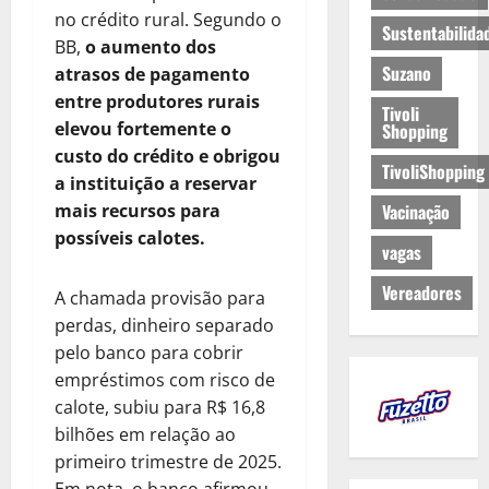
no crédito rural. Segundo o
Sustentabilida
BB,
o aumento dos
Suzano
atrasos de pagamento
entre produtores rurais
Tivoli
elevou fortemente o
Shopping
custo do crédito e obrigou
TivoliShopping
a instituição a reservar
mais recursos para
Vacinação
possíveis calotes.
vagas
Vereadores
A chamada provisão para
perdas, dinheiro separado
pelo banco para cobrir
empréstimos com risco de
calote, subiu para R$ 16,8
bilhões em relação ao
primeiro trimestre de 2025.