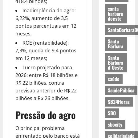
418,4 bilhões;
santa
Inadimplência do agro:
barbara
6,22%, aumento de 3,5
doeste
pontos percentuais em 12
SantaBarbaraD
meses;
Santa
ROE (rentabilidade):
Bárbara
7,3%, queda de 9,4 pontos
Santa
em 12 meses;
Bárbara
d´Oeste
Lucro projetado para
2026: entre R$ 18 bilhões e
saúde
R$ 22 bilhões, contra
SaúdePública
previsão anterior de R$ 22
bilhões a R$ 26 bilhões.
SB24Horas
Pressão do agro
SBO
sbocity
O principal problema
solidariedade
enfrentado pelo banco está