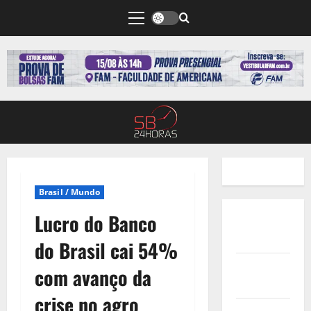
Brasil / Mundo
Lucro do Banco
Quem
Somos
do Brasil cai 54%
Termos de
com avanço da
Uso
crise no agro