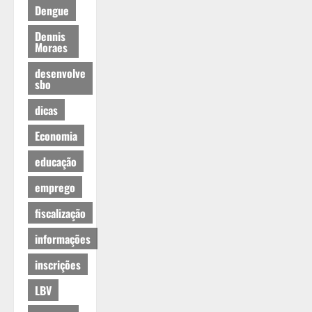
Dengue
Dennis
Moraes
desenvolve
sbo
dicas
Economia
educação
emprego
fiscalização
informações
inscrições
LBV