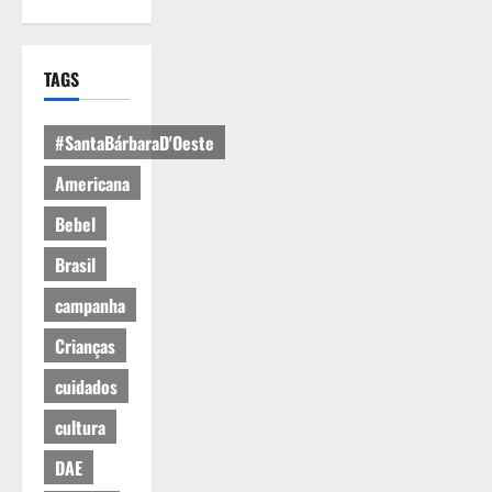
TAGS
#SantaBárbaraD'Oeste
Americana
Bebel
Brasil
campanha
Crianças
cuidados
cultura
DAE