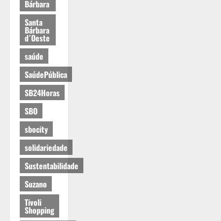
Bárbara
Santa
Bárbara
d´Oeste
saúde
SaúdePública
SB24Horas
SBO
sbocity
solidariedade
Sustentabilidade
Suzano
Tivoli
Shopping