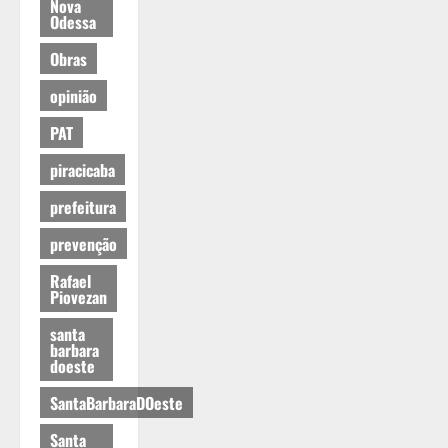
Nova
Odessa
Obras
opinião
PAT
piracicaba
prefeitura
prevenção
Rafael
Piovezan
santa
barbara
doeste
SantaBarbaraDOeste
Santa