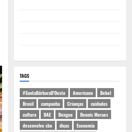
Quem Somos
Termos de Uso
Política de Privacidade
Política de Cookies
Expediente
TAGS
#SantaBárbaraD'Oeste
Americana
Bebel
Brasil
campanha
Crianças
cuidados
cultura
DAE
Dengue
Dennis Moraes
desenvolve sbo
dicas
Economia