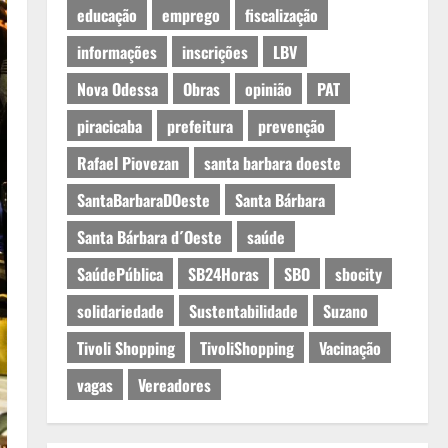
educação
emprego
fiscalização
informações
inscrições
LBV
Nova Odessa
Obras
opinião
PAT
piracicaba
prefeitura
prevenção
Rafael Piovezan
santa barbara doeste
SantaBarbaraDOeste
Santa Bárbara
Santa Bárbara d´Oeste
saúde
SaúdePública
SB24Horas
SBO
sbocity
solidariedade
Sustentabilidade
Suzano
Tivoli Shopping
TivoliShopping
Vacinação
vagas
Vereadores