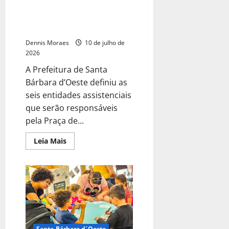
Alimentação do 5º Festival
Tradições em Santa Bárbara
d’Oeste
Dennis Moraes
10 de julho de
2026
A Prefeitura de Santa
Bárbara d’Oeste definiu as
seis entidades assistenciais
que serão responsáveis
pela Praça de...
Leia Mais
Santa Bárbara d´Oeste