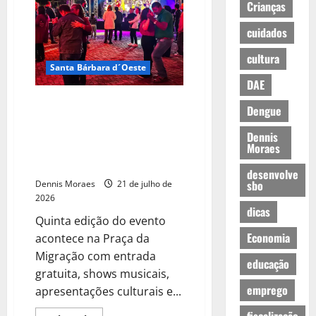
Crianças
cuidados
cultura
Santa Bárbara d´Oeste
DAE
Festival Tradições terá fim de
Dengue
semana com forró, sertanejo,
maracatu e gastronomia
Dennis
Moraes
nordestina em Santa Bárbara
d’Oeste
desenvolve
sbo
Dennis Moraes
21 de julho de
2026
dicas
Quinta edição do evento
Economia
acontece na Praça da
Migração com entrada
educação
gratuita, shows musicais,
emprego
apresentações culturais e...