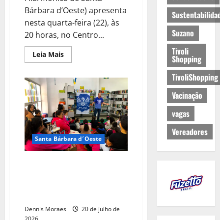
Bárbara d’Oeste) apresenta
Sustentabilida
nesta quarta-feira (22), às
Suzano
20 horas, no Centro...
Tivoli
Leia Mais
Shopping
TivoliShopping
Vacinação
vagas
Vereadores
Santa Bárbara d´Oeste
Festival Literário segue com
programação gratuita de férias
em Santa Bárbara; veja as
atividades
Dennis Moraes
20 de julho de
2026