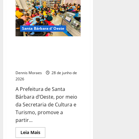
Santa Bárbara d´Oeste
Festival Literário de Santa
Bárbara nas bibliotecas começa
em 3 de julho; veja
programação
Dennis Moraes
28 de junho de
2026
A Prefeitura de Santa
Bárbara d’Oeste, por meio
da Secretaria de Cultura e
Turismo, promove a
partir...
Leia Mais