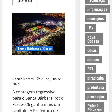
fiscalização
Leia Mais
informações
inscrições
LBV
Nova
Odessa
Santa Bárbara d´Oeste
Obras
opinião
Santa Bárbara Rock Fest divulga
programação completa de
PAT
shows da edição 2026
piracicaba
Dennis Moraes
21 de julho de
2026
prefeitura
A contagem regressiva
prevenção
para o Santa Bárbara Rock
Fest 2026 ganha mais um
Rafael
Piovezan
capítulo. A Prefeitura de...