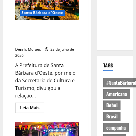
Política de
Privacidade
Santa Bárbara d´Oeste
Política de
Cookies
Santa Bárbara Rock Fest 2026
divulga selecionados para a
Expediente
Praça de Alimentação
Dennis Moraes
23 de julho de
2026
TAGS
A Prefeitura de Santa
Bárbara d’Oeste, por meio
da Secretaria de Cultura e
#SantaBárbara
Turismo, divulgou a
Americana
relação...
Bebel
Leia Mais
Brasil
campanha