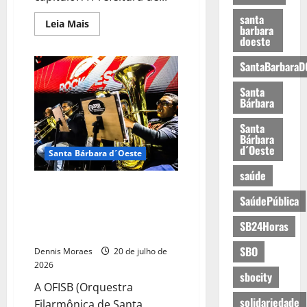
santa
Leia Mais
barbara
doeste
SantaBarbaraD
Santa
Bárbara
Santa
Bárbara
d´Oeste
Santa Bárbara d´Oeste
saúde
Esquenta para o Santa Bárbara
SaúdePública
Rock Fest: OFISB apresenta
‘Rock in Concert’ nesta quarta-
SB24Horas
feira
SBO
Dennis Moraes
20 de julho de
2026
sbocity
A OFISB (Orquestra
solidariedade
Filarmônica de Santa