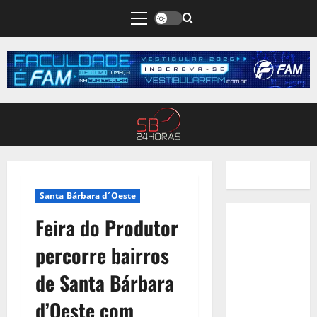
Santa Bárbara d´Oeste
Feira do Produtor
Quem
Somos
percorre bairros
Termos de
de Santa Bárbara
Uso
d’Oeste com