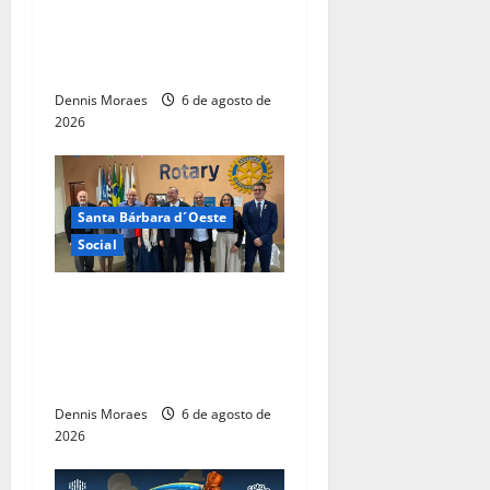
Santa Bárbara d’Oeste
alcança maior nota do IDEB
no período pós-pandemia
Dennis Moraes
6 de agosto de
2026
Santa Bárbara d´Oeste
Social
Rotary de Santa Bárbara
d’Oeste fortalece atuação
social com posse de três
novos associados
Dennis Moraes
6 de agosto de
2026