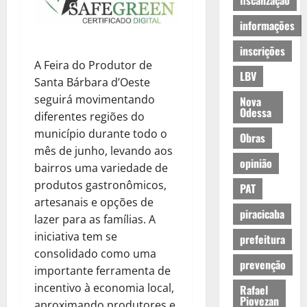
fiscalização
informações
inscrições
A Feira do Produtor de
LBV
Santa Bárbara d’Oeste
seguirá movimentando
Nova
Odessa
diferentes regiões do
município durante todo o
Obras
mês de junho, levando aos
opinião
bairros uma variedade de
produtos gastronômicos,
PAT
artesanais e opções de
piracicaba
lazer para as famílias. A
iniciativa tem se
prefeitura
consolidado como uma
prevenção
importante ferramenta de
incentivo à economia local,
Rafael
Piovezan
aproximando produtores e