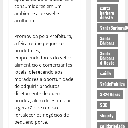
consumidores em um
santa
barbara
ambiente acessível e
doeste
acolhedor.
SantaBarbaraD
Promovida pela Prefeitura,
Santa
Bárbara
a feira reúne pequenos
produtores,
Santa
empreendedores do setor
Bárbara
d´Oeste
alimentício e comerciantes
locais, oferecendo aos
saúde
moradores a oportunidade
SaúdePública
de adquirir produtos
diretamente de quem
SB24Horas
produz, além de estimular
SBO
a geração de renda e
fortalecer os negócios de
sbocity
pequeno porte.
solidariedade