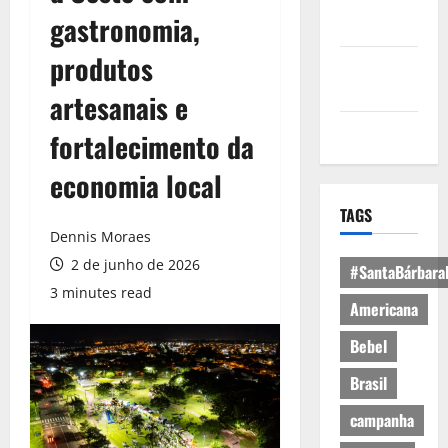
Política de
gastronomia,
Privacidade
produtos
Política de
Cookies
artesanais e
Expediente
fortalecimento da
economia local
TAGS
Dennis Moraes
2 de junho de 2026
#SantaBárbara
3 minutes read
Americana
Bebel
Brasil
campanha