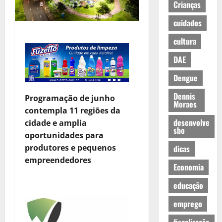
Crianças
cuidados
cultura
DAE
Dengue
Dennis
Programação de junho
Moraes
contempla 11 regiões da
desenvolve
cidade e amplia
sbo
oportunidades para
produtores e pequenos
dicas
empreendedores
Economia
educação
emprego