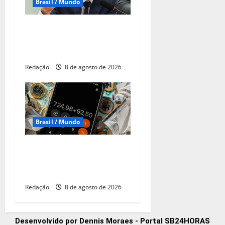
Brasil / Mundo
Durigan diz que aumento da
dívida decorre dos juros,
não dos gastos
Redação
8 de agosto de 2026
Brasil / Mundo
CNC: endividamento das
famílias sobe para 82%,
mas inadimplência cai
Redação
8 de agosto de 2026
Desenvolvido por Dennis Moraes - Portal SB24HORAS