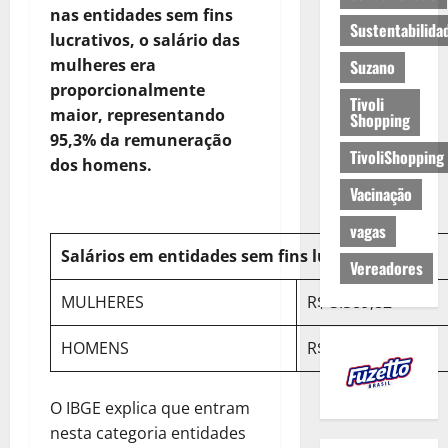
nas entidades sem fins
Sustentabilida
lucrativos, o salário das
mulheres era
Suzano
proporcionalmente
Tivoli
maior, representando
Shopping
95,3% da remuneração
TivoliShopping
dos homens.
Vacinação
vagas
Salários em entidades sem fins lucrativos:
Vereadores
MULHERES
R$ 3.589,82
HOMENS
R$ 3.768,81
O IBGE explica que entram
nesta categoria entidades