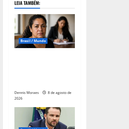
LEIA TAMBÉM:
Brasil / Mundo
Lei Maria da Penha
completa 20 anos como
marco na proteção às
mulheres, mas violência
ainda desafia o país
Dennis Moraes
8 de agosto de
2026