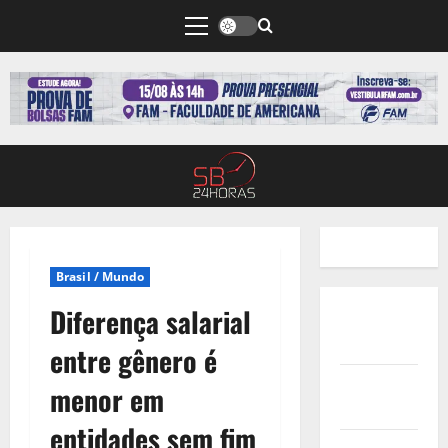
Brasil / Mundo
Diferença salarial
Quem
Somos
entre gênero é
Termos de
menor em
Uso
entidades sem fim