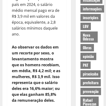
fiscalização
país em 2024, o salário
informações
médio mensal pago era de
R$ 3,9 mil em valores da
inscrições
época, equivalente, a 2,8
LBV
salários mínimos daquele
ano.
Nova
Odessa
Ao observar os dados em
Obras
um recorte por sexo, o
opinião
levantamento mostra
que os homens recebiam,
PAT
em média, R$ 4,2 mil; e as
piracicaba
mulheres, R$ 3,9 mil. Isso
prefeitura
representa que o salário
deles era 16,6% maior; ou
prevenção
que elas ganham 85,8%
Rafael
da remuneração deles.
Piovezan