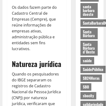
santa
Os dados fazem parte do
barbara
Cadastro Central de
doeste
Empresas (Cempre), que
SantaBarbaraD
reúne informações de
empresas ativas,
Santa
Bárbara
administração pública e
entidades sem fins
Santa
Bárbara
lucrativos.
d´Oeste
saúde
Natureza jurídica
SaúdePública
Quando os pesquisadores
SB24Horas
do IBGE separaram os
registros de Cadastro
SBO
Nacional da Pessoa Jurídica
sbocity
(CNPJ) por natureza
jurídica, verificaram que
solidariedade