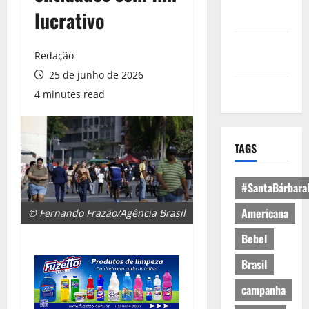
Política de
lucrativo
Privacidade
Política de
Redação
Cookies
25 de junho de 2026
Expediente
4 minutes read
TAGS
#SantaBárbara
Americana
© Fernando Frazão/Agência Brasil
Bebel
Brasil
campanha