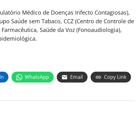
latório Médico de Doenças Infecto Contagiosas),
upo Saúde sem Tabaco, CCZ (Centro de Controle de
a Farmacêutica, Saúde da Voz (Fonoaudiologia),
Epidemiológica.
In
WhatsApp
Email
Copy Link