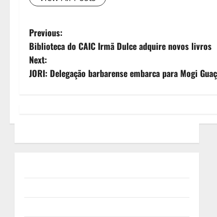
Previous:
Biblioteca do CAIC Irmã Dulce adquire novos livros
Next:
JORI: Delegação barbarense embarca para Mogi Gua
Quem Somos
Termos de Uso
Política de Privacidade