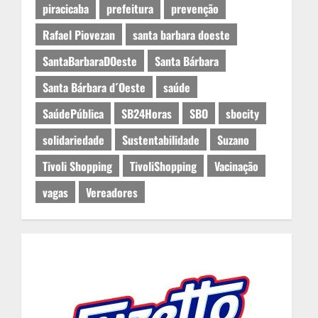
piracicaba
prefeitura
prevenção
Rafael Piovezan
santa barbara doeste
SantaBarbaraDOeste
Santa Bárbara
Santa Bárbara d´Oeste
saúde
SaúdePública
SB24Horas
SBO
sbocity
solidariedade
Sustentabilidade
Suzano
Tivoli Shopping
TivoliShopping
Vacinação
vagas
Vereadores