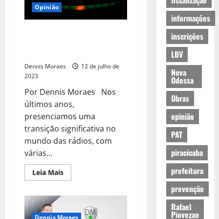
fiscalização
Opinião
informações
O desafio da baixa audiência nas
inscrições
rádios que se transformaram
em FM recentemente
LBV
Dennis Moraes
12 de julho de
Nova
2023
Odessa
Por Dennis Moraes Nos
Obras
últimos anos,
opinião
presenciamos uma
transição significativa no
PAT
mundo das rádios, com
piracicaba
várias...
prefeitura
Leia Mais
prevenção
Rafael
Piovezan
Dennis Moraes