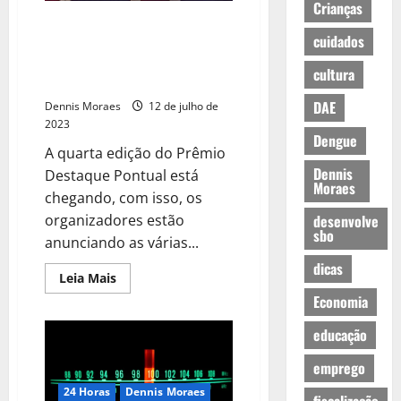
Crianças
Bohemian Rock – Queen Cover
cuidados
será a atração principal da 4ª
Edição do Prêmio Destaque
cultura
Pontual
DAE
Dennis Moraes
12 de julho de
2023
Dengue
A quarta edição do Prêmio
Dennis
Destaque Pontual está
Moraes
chegando, com isso, os
organizadores estão
desenvolve
sbo
anunciando as várias...
dicas
Leia Mais
Economia
educação
emprego
24 Horas
Dennis Moraes