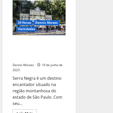
24 Horas
Dennis Moraes
Variedades
Descubra a beleza de Serra
Negra com a Bruturismo e
vivencie uma passagem
magnífica na Fontana di Trevi
Dennis Moraes
19 de junho de
2023
Serra Negra é um destino
encantador situado na
região montanhosa do
estado de São Paulo. Com
seu...