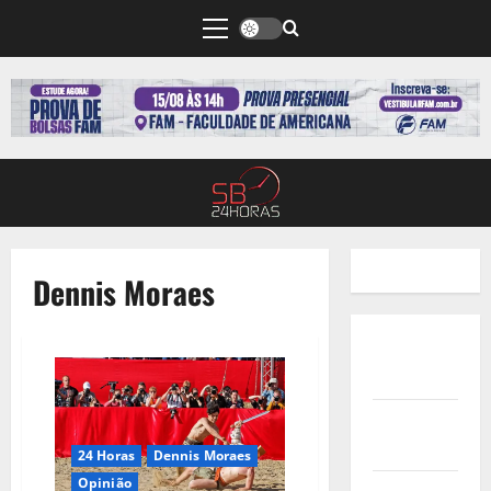
Dennis Moraes
Quem
Somos
Termos de
Uso
24 Horas
Dennis Moraes
Opinião