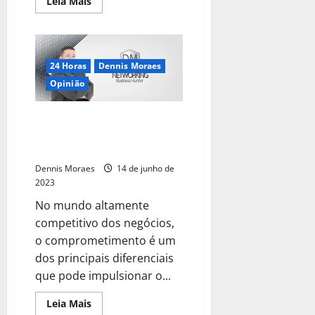
Leia Mais
24 Horas
Dennis Moraes
Opinião
O Comprometimento: Um Fator
Essencial para Empresários que
Buscam Destaque nos Negócios
Dennis Moraes
14 de junho de
2023
No mundo altamente
competitivo dos negócios,
o comprometimento é um
dos principais diferenciais
que pode impulsionar o...
Leia Mais