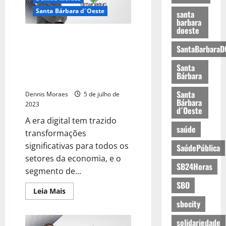
Santa Bárbara d´Oeste
santa
barbara
doeste
A modernização das Empresas
de Segurança com a chegada da
SantaBarbaraD
tecnologia e a participação
Santa
fundamental dos empresários
Bárbara
no Grupo DM Networking
Santa
Dennis Moraes
5 de julho de
Bárbara
2023
d´Oeste
A era digital tem trazido
saúde
transformações
significativas para todos os
SaúdePública
setores da economia, e o
SB24Horas
segmento de...
SBO
Leia Mais
sbocity
solidariedade