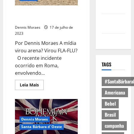
Política de
Privacidade
O Coliseu que virou a mídia
nacional
Política de
Cookies
Dennis Moraes
17 de julho de
2023
Expediente
Por Dennis Moraes A mídia
virou arena? Virou FLA-FLU?
O recente incidente
TAGS
ocorrido em Roma,
envolvendo...
#SantaBárbara
Leia Mais
Americana
Bebel
Brasil
Dennis Moraes
campanha
Santa Bárbara d´Oeste