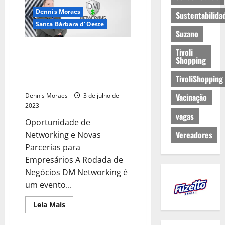
Dennis Moraes
Sustentabilida
Santa Bárbara d´Oeste
Suzano
Participe da Rodada de
Tivoli
Shopping
Negócios DM Networking no
Estação Restaurante da
TivoliShopping
Fundação Romi
Dennis Moraes
3 de julho de
Vacinação
2023
vagas
Oportunidade de
Vereadores
Networking e Novas
Parcerias para
Empresários A Rodada de
Negócios DM Networking é
um evento...
Leia Mais