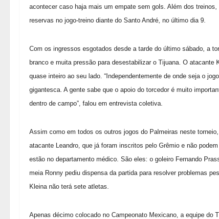
acontecer caso haja mais um empate sem gols. Além dos treinos
reservas no jogo-treino diante do Santo André, no último dia 9.
Com os ingressos esgotados desde a tarde do último sábado, a tor
branco e muita pressão para desestabilizar o Tijuana. O atacante Kl
quase inteiro ao seu lado. “Independentemente de onde seja o jogo,
gigantesca. A gente sabe que o apoio do torcedor é muito importan
dentro de campo”, falou em entrevista coletiva.
Assim como em todos os outros jogos do Palmeiras neste torneio,
atacante Leandro, que já foram inscritos pelo Grêmio e não podem 
estão no departamento médico. São eles: o goleiro Fernando Prass, 
meia Ronny pediu dispensa da partida para resolver problemas pess
Kleina não terá sete atletas.
Apenas décimo colocado no Campeonato Mexicano, a equipe do Tij