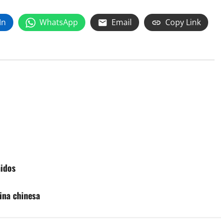
In
WhatsApp
Email
Copy Link
hidos
ina chinesa