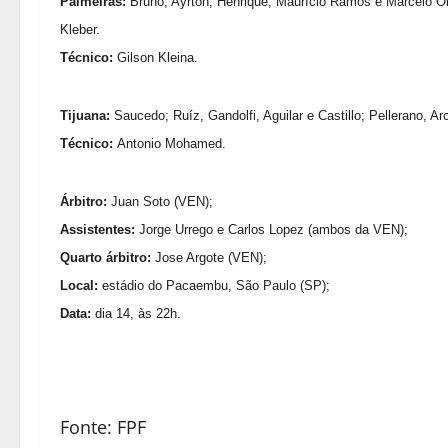
Palmeiras:
Bruno; Ayrton, Henrique, Maurício Ramos e Marcelo Oli
Kleber.
Técnico:
Gilson Kleina.
Tijuana:
Saucedo; Ruíz, Gandolfi, Aguilar e Castillo; Pellerano, 
Técnico:
Antonio Mohamed.
Árbitro:
Juan Soto (VEN);
Assistentes:
Jorge Urrego e Carlos Lopez (ambos da VEN);
Quarto árbitro:
Jose Argote (VEN);
Local:
estádio do Pacaembu, São Paulo (SP);
Data:
dia 14, às 22h.
Fonte: FPF