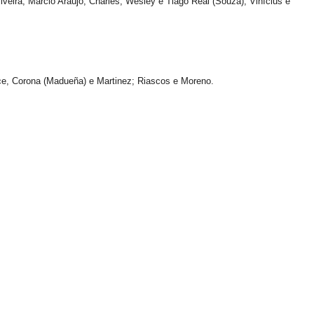
veira; Márcio Araújo, Charles, Wesley e Tiago Real (Souza); Vinícius e
Arce, Corona (Madueña) e Martinez; Riascos e Moreno.