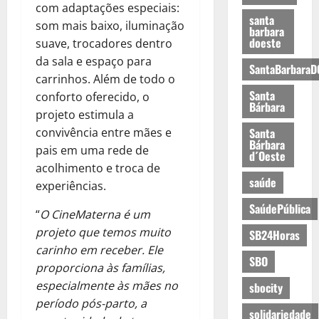
com adaptações especiais:
santa
som mais baixo, iluminação
barbara
doeste
suave, trocadores dentro
da sala e espaço para
SantaBarbaraD
carrinhos. Além de todo o
Santa
conforto oferecido, o
Bárbara
projeto estimula a
convivência entre mães e
Santa
Bárbara
pais em uma rede de
d´Oeste
acolhimento e troca de
saúde
experiências.
SaúdePública
“
O CineMaterna é um
projeto que temos muito
SB24Horas
carinho em receber. Ele
SBO
proporciona às famílias,
especialmente às mães no
sbocity
período pós-parto, a
solidariedade