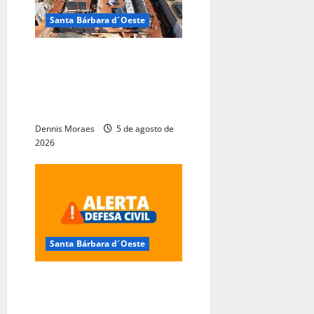
Santa Bárbara d´Oeste
Obras do novo Estande de
Tiro da Guarda Municipal
entram em nova fase em
Santa Bárbara d’Oeste
Dennis Moraes
5 de agosto de
2026
Santa Bárbara d´Oeste
Frente fria coloca Santa
Bárbara d’Oeste em alerta