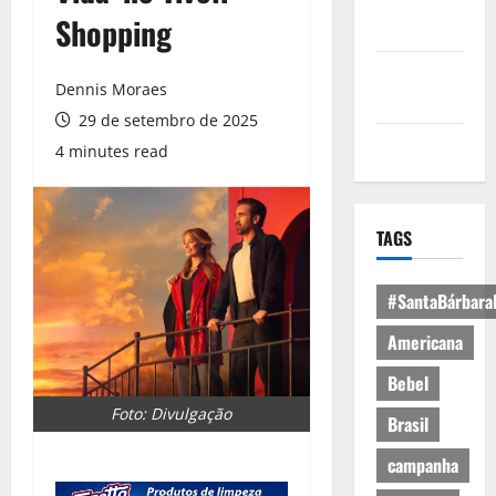
Política de
Shopping
Privacidade
Política de
Dennis Moraes
Cookies
29 de setembro de 2025
Expediente
4 minutes read
TAGS
#SantaBárbara
Americana
Bebel
Foto: Divulgação
Brasil
campanha