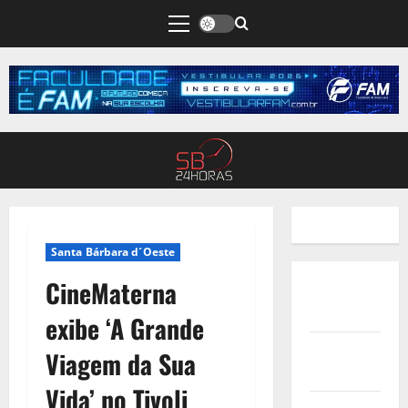
Santa Bárbara d´Oeste
CineMaterna
Quem
Somos
exibe ‘A Grande
Termos de
Viagem da Sua
Uso
Vida’ no Tivoli