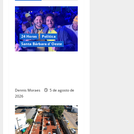
24 Horas
Política
Santa Bárbara d´Oeste
Com André do Prado, Felipe
Sanches amplia articulação
e consolida espaço na
direita paulista
Dennis Moraes
5 de agosto de
2026