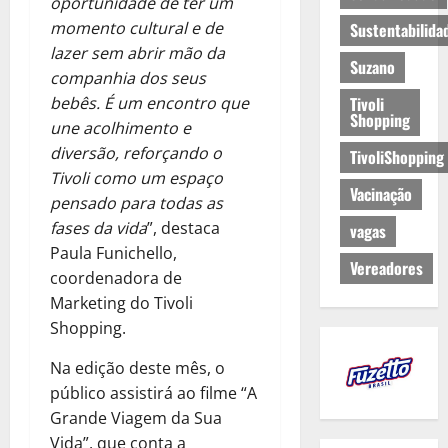
oportunidade de ter um
momento cultural e de
Sustentabilida
lazer sem abrir mão da
Suzano
companhia dos seus
bebês. É um encontro que
Tivoli
Shopping
une acolhimento e
diversão, reforçando o
TivoliShopping
Tivoli como um espaço
Vacinação
pensado para todas as
fases da vida
”, destaca
vagas
Paula Funichello,
Vereadores
coordenadora de
Marketing do Tivoli
Shopping.
Na edição deste mês, o
público assistirá ao filme “A
Grande Viagem da Sua
Vida”, que conta a