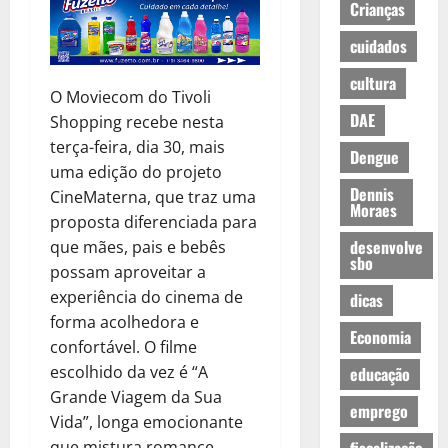
Crianças
cuidados
cultura
O Moviecom do Tivoli
DAE
Shopping recebe nesta
terça-feira, dia 30, mais
Dengue
uma edição do projeto
Dennis
CineMaterna, que traz uma
Moraes
proposta diferenciada para
desenvolve
que mães, pais e bebês
sbo
possam aproveitar a
experiência do cinema de
dicas
forma acolhedora e
Economia
confortável. O filme
escolhido da vez é “A
educação
Grande Viagem da Sua
emprego
Vida”, longa emocionante
que mistura romance,