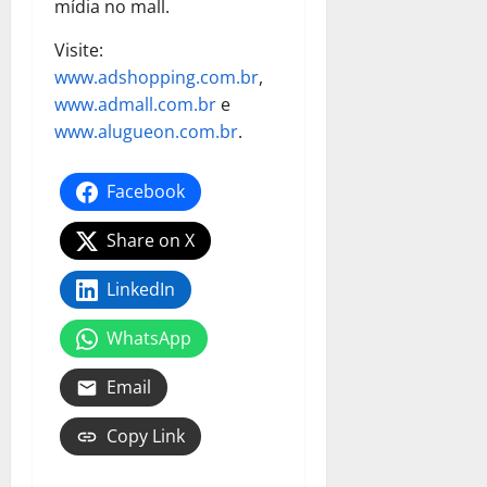
mídia no mall.
Visite:
www.adshopping.com.br
,
www.admall.com.br
e
www.alugueon.com.br
.
Facebook
Share on X
LinkedIn
WhatsApp
Email
Copy Link