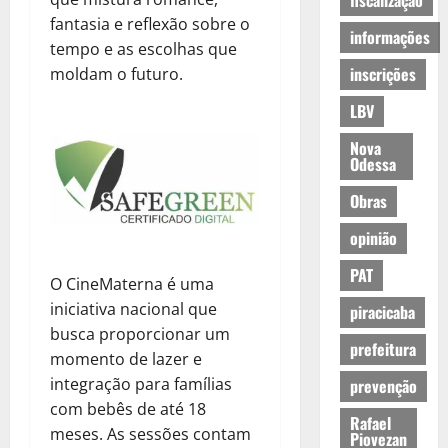
fiscalização
fantasia e reflexão sobre o
informações
tempo e as escolhas que
inscrições
moldam o futuro.
LBV
Nova
Odessa
Obras
opinião
PAT
O CineMaterna é uma
iniciativa nacional que
piracicaba
busca proporcionar um
prefeitura
momento de lazer e
integração para famílias
prevenção
com bebês de até 18
Rafael
meses. As sessões contam
Piovezan