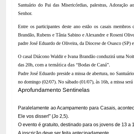
Santuário do Pai das Misericórdias, palestras, Adoração
Senhor.
Entre os participantes deste ano estão os casais membr
Brandão, Rubens e Tânia Sabino e Alexandre e Roseni Olive
padre José Eduardo de Oliveira, da Diocese de Osasco (SP) e
O casal Diácono Waldir e Ivana Brandão conduzirá uma Noite
om a temática das
das 20h, c
“Bodas de Caná”.
Padre José Eduardo preside a missa de abertura, no Santuário 
no domingo (02/07). No sábado (01/07), às 16h, a missa será 
Aprofundamento Sentinelas
Paralelamente ao Acampamento para Casais, acontec
Ele vos disser!” (Jo 2,5).
O evento é gratuito, destinado para os jovens de 13 a 
A inscrição deve ser feita antecipadamente.