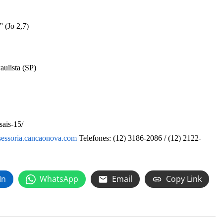
 (Jo 2,7)
aulista (SP)
sais-15/
sessoria.cancaonova.com
Telefones: (12) 3186-2086 / (12) 2122-
In
WhatsApp
Email
Copy Link