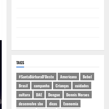
Quem Somos
Termos de Uso
Política de Privacidade
Política de Cookies
Expediente
TAGS
#SantaBárbaraD'Oeste
Americana
Bebel
Brasil
campanha
Crianças
cuidados
cultura
DAE
Dengue
Dennis Moraes
desenvolve sbo
dicas
Economia