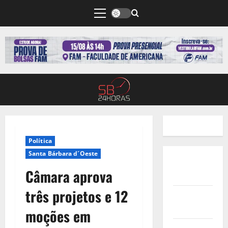
Política
Santa Bárbara d´Oeste
Quem
Câmara aprova
Somos
três projetos e 12
Termos de
Uso
moções em