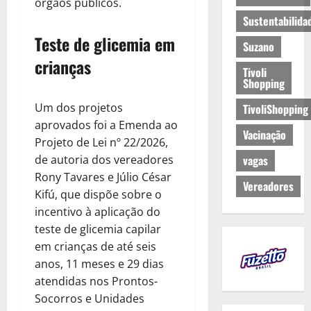
órgãos públicos.
Sustentabilida
Teste de glicemia em
Suzano
crianças
Tivoli
Shopping
Um dos projetos
TivoliShopping
aprovados foi a Emenda ao
Vacinação
Projeto de Lei nº 22/2026,
de autoria dos vereadores
vagas
Rony Tavares e Júlio César
Vereadores
Kifú, que dispõe sobre o
incentivo à aplicação do
teste de glicemia capilar
em crianças de até seis
anos, 11 meses e 29 dias
atendidas nos Prontos-
Socorros e Unidades