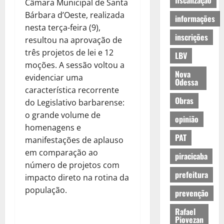
fiscalização
Câmara Municipal de Santa
Bárbara d’Oeste, realizada
informações
nesta terça-feira (9),
inscrições
resultou na aprovação de
três projetos de lei e 12
LBV
moções. A sessão voltou a
Nova
evidenciar uma
Odessa
característica recorrente
Obras
do Legislativo barbarense:
o grande volume de
opinião
homenagens e
PAT
manifestações de aplauso
em comparação ao
piracicaba
número de projetos com
prefeitura
impacto direto na rotina da
população.
prevenção
Rafael
Piovezan