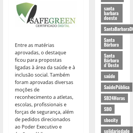
santa
barbara
doeste
SantaBarbaraD
Santa
Bárbara
Entre as matérias
aprovadas, o destaque
Santa
ficou para propostas
Bárbara
d´Oeste
ligadas à área da saúde e à
inclusão social. Também
saúde
foram aprovadas diversas
SaúdePública
moções de
reconhecimento a atletas,
SB24Horas
escolas, profissionais e
SBO
forças de segurança, além
de pedidos direcionados
sbocity
ao Poder Executivo e
solidariedade