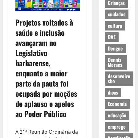
Crianças
cuidados
Projetos voltados à
cultura
saúde e inclusão
DAE
avançaram no
Dengue
Legislativo
Dennis
barbarense,
Moraes
enquanto a maior
desenvolve
sbo
parte da pauta foi
ocupada por moções
dicas
de aplauso e apelos
Economia
ao Poder Público
educação
emprego
A 21ª Reunião Ordinária da