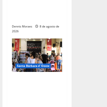
técnica e projeta economia
anual de mais de R$ 300
mil com eficiência
energética
Dennis Moraes
8 de agosto de
2026
Santa Bárbara d´Oeste
Dia dos Pais terá manhã
especial com artesanato,
gastronomia e flashback na
Estação Cultural de Santa
Bárbara