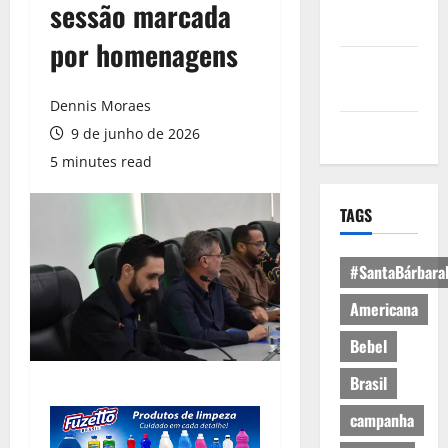
Política de
sessão marcada
Privacidade
por homenagens
Política de
Cookies
Dennis Moraes
Expediente
9 de junho de 2026
5 minutes read
TAGS
#SantaBárbara
Americana
Bebel
Brasil
campanha