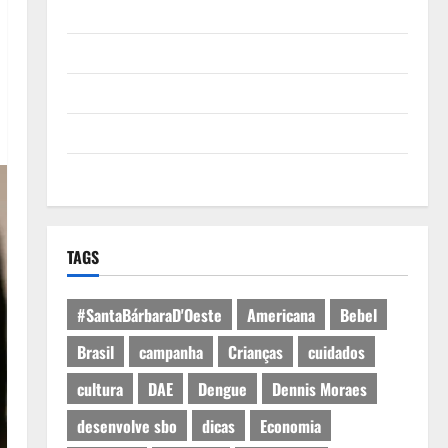
Quem Somos
Termos de Uso
Política de Privacidade
Política de Cookies
Expediente
TAGS
#SantaBárbaraD'Oeste
Americana
Bebel
Brasil
campanha
Crianças
cuidados
cultura
DAE
Dengue
Dennis Moraes
desenvolve sbo
dicas
Economia