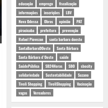
educação
emprego
fiscalização
informações
inscrições
LBV
Nova Odessa
Obras
opinião
PAT
piracicaba
prefeitura
prevenção
Rafael Piovezan
santa barbara doeste
SantaBarbaraDOeste
Santa Bárbara
Santa Bárbara d´Oeste
saúde
SaúdePública
SB24Horas
SBO
sbocity
solidariedade
Sustentabilidade
Suzano
Tivoli Shopping
TivoliShopping
Vacinação
vagas
Vereadores